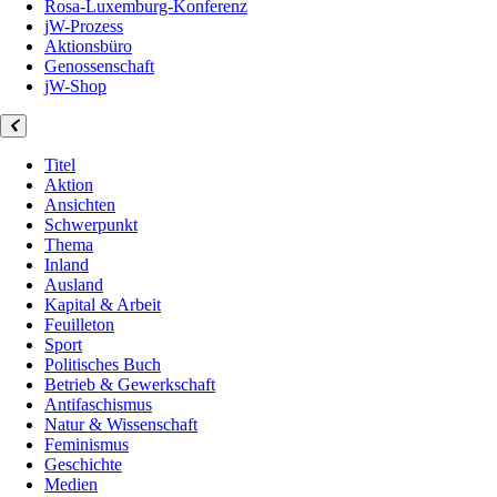
Rosa-Luxemburg-Konferenz
jW-Prozess
Aktionsbüro
Genossenschaft
jW-Shop
Titel
Aktion
Ansichten
Schwerpunkt
Thema
Inland
Ausland
Kapital & Arbeit
Feuilleton
Sport
Politisches Buch
Betrieb & Gewerkschaft
Antifaschismus
Natur & Wissenschaft
Feminismus
Geschichte
Medien