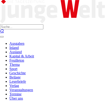
Ausgaben
Inland
Ausland
Kapital & Arbeit
Feuilleton
Thema
Sport
Geschichte
Beilage
Leserbriefe
Verlag
Veranstaltungen
Termine
Über uns