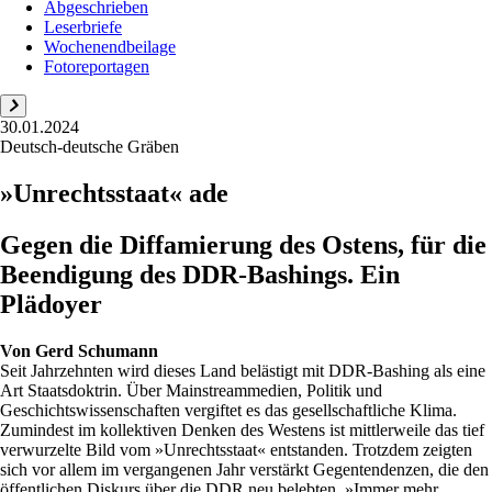
Abgeschrieben
Leserbriefe
Wochenendbeilage
Fotoreportagen
30.01.2024
Deutsch-deutsche Gräben
»Unrechtsstaat« ade
Gegen die Diffamierung des Ostens, für die
Beendigung des DDR-Bashings. Ein
Plädoyer
Von
Gerd Schumann
Seit Jahrzehnten wird dieses Land belästigt mit DDR-Bashing als eine
Art Staatsdoktrin. Über Mainstream­medien, Politik und
Geschichtswissenschaften vergiftet es das gesellschaftliche Klima.
Zumindest im kollektiven Denken des Westens ist mittlerweile das tief
verwurzelte Bild vom »Unrechtsstaat« entstanden. Trotzdem zeigten
sich vor allem im vergangenen Jahr verstärkt Gegentendenzen, die den
öffentlichen Diskurs über die DDR neu belebten. »Immer mehr