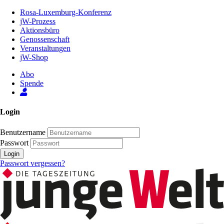
Zum
Rosa-Luxemburg-Konferenz
Inhalt
jW-Prozess
der
Aktionsbüro
Seite
Genossenschaft
Veranstaltungen
jW-Shop
Abo
Spende
Login
Benutzername
Passwort
Login
Passwort vergessen?