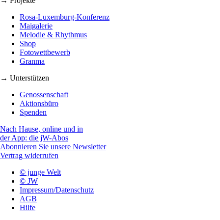
→ Projekte
Rosa-Luxemburg-Konferenz
Maigalerie
Melodie & Rhythmus
Shop
Fotowettbewerb
Granma
→ Unterstützen
Genossenschaft
Aktionsbüro
Spenden
Nach Hause, online und in
der App: die jW-Abos
Abonnieren Sie unsere Newsletter
Vertrag widerrufen
© junge Welt
© JW
Impressum/Datenschutz
AGB
Hilfe