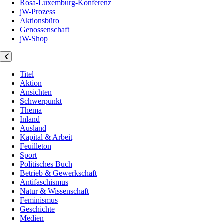
Rosa-Luxemburg-Konferenz
jW-Prozess
Aktionsbüro
Genossenschaft
jW-Shop
Titel
Aktion
Ansichten
Schwerpunkt
Thema
Inland
Ausland
Kapital & Arbeit
Feuilleton
Sport
Politisches Buch
Betrieb & Gewerkschaft
Antifaschismus
Natur & Wissenschaft
Feminismus
Geschichte
Medien