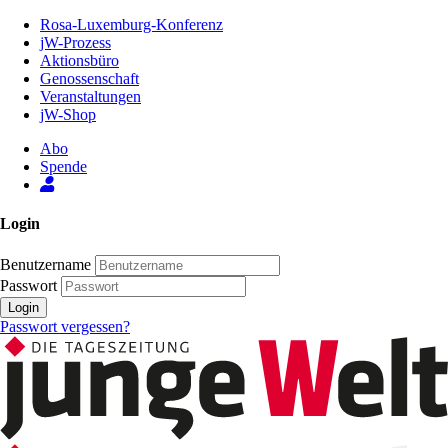
Zum
Rosa-Luxemburg-Konferenz
Inhalt
jW-Prozess
der
Aktionsbüro
Seite
Genossenschaft
Veranstaltungen
jW-Shop
Abo
Spende
Login
Benutzername
Passwort
Login
Passwort vergessen?