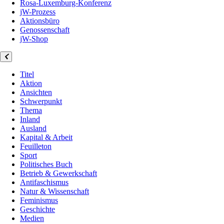
Rosa-Luxemburg-Konferenz
jW-Prozess
Aktionsbüro
Genossenschaft
jW-Shop
Titel
Aktion
Ansichten
Schwerpunkt
Thema
Inland
Ausland
Kapital & Arbeit
Feuilleton
Sport
Politisches Buch
Betrieb & Gewerkschaft
Antifaschismus
Natur & Wissenschaft
Feminismus
Geschichte
Medien