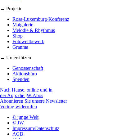
→ Projekte
Rosa-Luxemburg-Konferenz
Maigalerie
Melodie & Rhythmus
Shop
Fotowettbewerb
Granma
→ Unterstützen
Genossenschaft
Aktionsbüro
Spenden
Nach Hause, online und in
der App: die jW-Abos
Abonnieren Sie unsere Newsletter
Vertrag widerrufen
© junge Welt
© JW
Impressum/Datenschutz
AGB