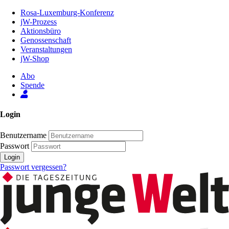
Zum
Rosa-Luxemburg-Konferenz
Inhalt
jW-Prozess
der
Aktionsbüro
Seite
Genossenschaft
Veranstaltungen
jW-Shop
Abo
Spende
Login
Benutzername
Passwort
Login
Passwort vergessen?