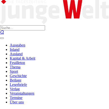
Ausgaben
Inland
Ausland
Kapital & Arbeit
Feuilleton
Thema
Sport
Geschichte
Beilage
Leserbriefe
Verlag
Veranstaltungen
Termine
Über uns