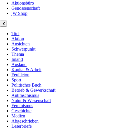
Aktionsbüro
Genossenschaft
jW-Shop
Titel
Aktion
Ansichten
Schwerpunkt
Thema
Inland
Ausland
Kapital & Arbeit
Feuilleton
Sport
Politisches Buch
Betrieb & Gewerkschaft
Antifaschismus
Natur & Wissenschaft
Feminismus
Geschichte
Medien
Abgeschrieben
Leserbriefe