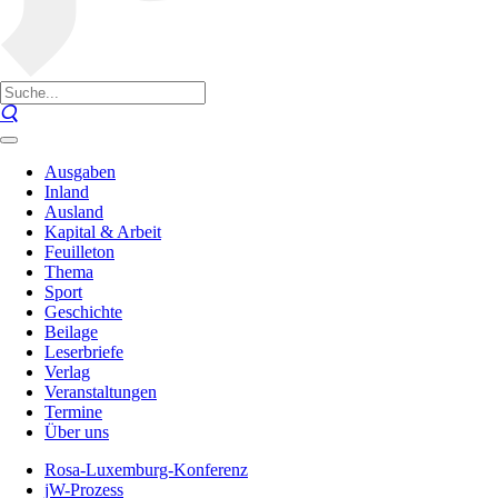
Ausgaben
Inland
Ausland
Kapital & Arbeit
Feuilleton
Thema
Sport
Geschichte
Beilage
Leserbriefe
Verlag
Veranstaltungen
Termine
Über uns
Rosa-Luxemburg-Konferenz
jW-Prozess