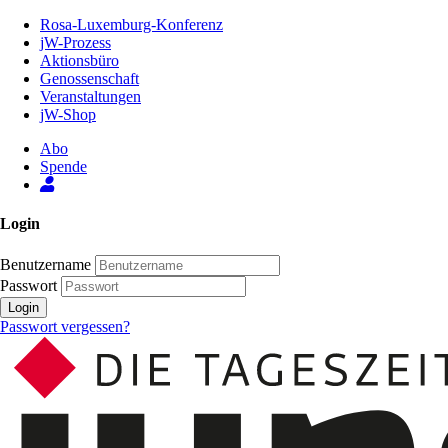
Zum
Rosa-Luxemburg-Konferenz
Inhalt
jW-Prozess
der
Aktionsbüro
Seite
Genossenschaft
Veranstaltungen
jW-Shop
Abo
Spende
Login
Benutzername
Passwort
Login
Passwort vergessen?