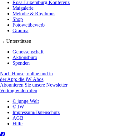
Rosa-Luxemburg-Konferenz
Maigalerie
Melodie & Rhythmus
Shop
Fotowettbewerb
Granma
→ Unterstützen
Genossenschaft
Aktionsbüro
Spenden
Nach Hause, online und in
der App: die jW-Abos
Abonnieren Sie unsere Newsletter
Vertrag widerrufen
© junge Welt
© JW
Impressum/Datenschutz
AGB
Hilfe