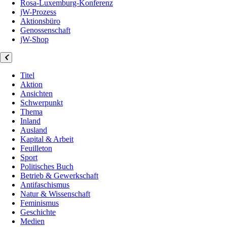
Rosa-Luxemburg-Konferenz
jW-Prozess
Aktionsbüro
Genossenschaft
jW-Shop
Titel
Aktion
Ansichten
Schwerpunkt
Thema
Inland
Ausland
Kapital & Arbeit
Feuilleton
Sport
Politisches Buch
Betrieb & Gewerkschaft
Antifaschismus
Natur & Wissenschaft
Feminismus
Geschichte
Medien