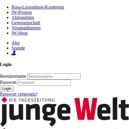
Zum
Rosa-Luxemburg-Konferenz
Inhalt
jW-Prozess
der
Aktionsbüro
Seite
Genossenschaft
Veranstaltungen
jW-Shop
Abo
Spende
Login
Benutzername
Passwort
Login
Passwort vergessen?