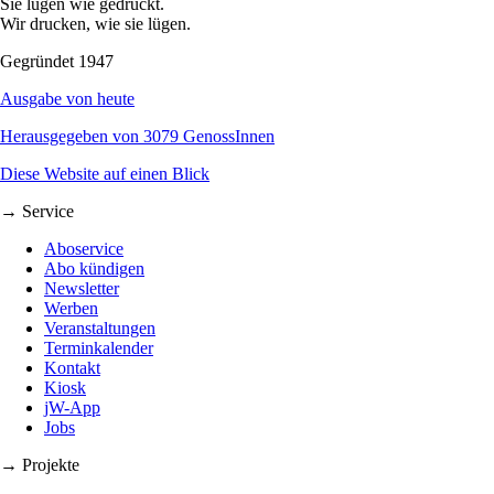
Sie lügen wie gedruckt.
Wir drucken, wie sie lügen.
Gegründet 1947
Ausgabe von heute
Herausgegeben von 3079 GenossInnen
Diese Website auf einen Blick
→ Service
Aboservice
Abo kündigen
Newsletter
Werben
Veranstaltungen
Terminkalender
Kontakt
Kiosk
jW-App
Jobs
→ Projekte