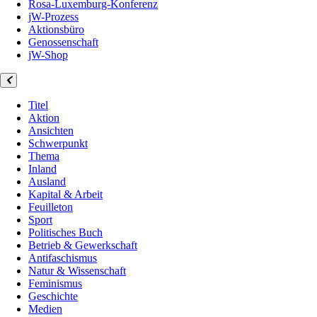
Rosa-Luxemburg-Konferenz
jW-Prozess
Aktionsbüro
Genossenschaft
jW-Shop
Titel
Aktion
Ansichten
Schwerpunkt
Thema
Inland
Ausland
Kapital & Arbeit
Feuilleton
Sport
Politisches Buch
Betrieb & Gewerkschaft
Antifaschismus
Natur & Wissenschaft
Feminismus
Geschichte
Medien