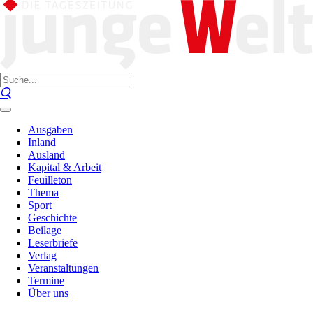
Ausgaben
Inland
Ausland
Kapital & Arbeit
Feuilleton
Thema
Sport
Geschichte
Beilage
Leserbriefe
Verlag
Veranstaltungen
Termine
Über uns