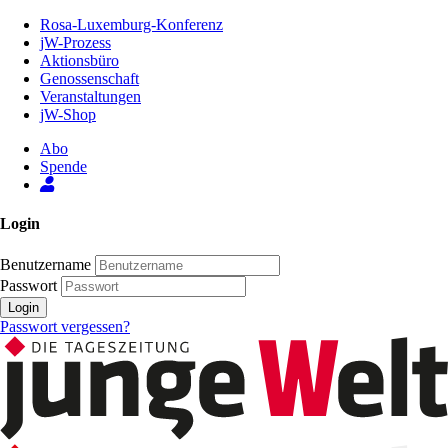
Zum
Rosa-Luxemburg-Konferenz
Inhalt
jW-Prozess
der
Aktionsbüro
Seite
Genossenschaft
Veranstaltungen
jW-Shop
Abo
Spende
Login
Benutzername
Passwort
Login
Passwort vergessen?