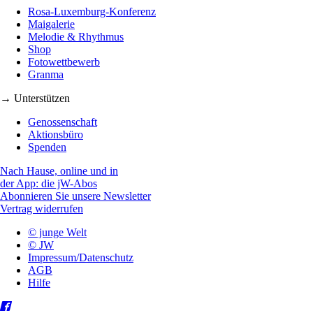
Rosa-Luxemburg-Konferenz
Maigalerie
Melodie & Rhythmus
Shop
Fotowettbewerb
Granma
→ Unterstützen
Genossenschaft
Aktionsbüro
Spenden
Nach Hause, online und in
der App: die jW-Abos
Abonnieren Sie unsere Newsletter
Vertrag widerrufen
© junge Welt
© JW
Impressum/Datenschutz
AGB
Hilfe