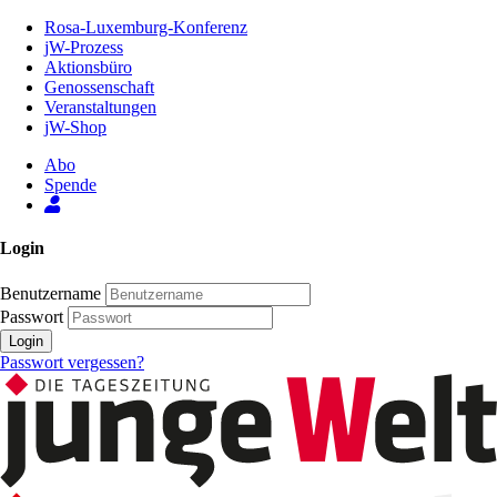
Zum
Rosa-Luxemburg-Konferenz
Inhalt
jW-Prozess
der
Aktionsbüro
Seite
Genossenschaft
Veranstaltungen
jW-Shop
Abo
Spende
Login
Benutzername
Passwort
Login
Passwort vergessen?