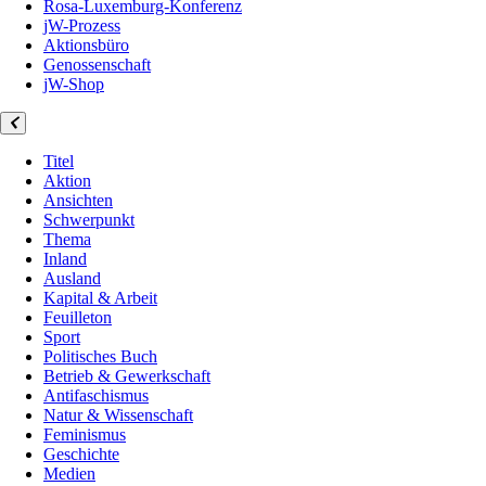
Rosa-Luxemburg-Konferenz
jW-Prozess
Aktionsbüro
Genossenschaft
jW-Shop
Titel
Aktion
Ansichten
Schwerpunkt
Thema
Inland
Ausland
Kapital & Arbeit
Feuilleton
Sport
Politisches Buch
Betrieb & Gewerkschaft
Antifaschismus
Natur & Wissenschaft
Feminismus
Geschichte
Medien