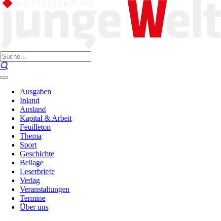
Ausgaben
Inland
Ausland
Kapital & Arbeit
Feuilleton
Thema
Sport
Geschichte
Beilage
Leserbriefe
Verlag
Veranstaltungen
Termine
Über uns