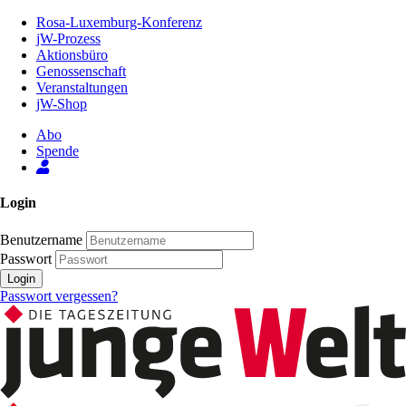
Zum
Rosa-Luxemburg-Konferenz
Inhalt
jW-Prozess
der
Aktionsbüro
Seite
Genossenschaft
Veranstaltungen
jW-Shop
Abo
Spende
Login
Benutzername
Passwort
Login
Passwort vergessen?