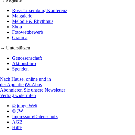
→ Projekte
Rosa-Luxemburg-Konferenz
Maigalerie
Melodie & Rhythmus
Shop
Fotowettbewerb
Granma
→ Unterstützen
Genossenschaft
Aktionsbüro
Spenden
Nach Hause, online und in
der App: die jW-Abos
Abonnieren Sie unsere Newsletter
Vertrag widerrufen
© junge Welt
© JW
Impressum/Datenschutz
AGB
Hilfe