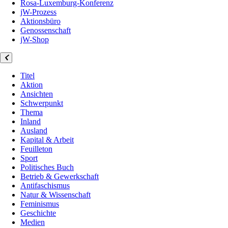
Rosa-Luxemburg-Konferenz
jW-Prozess
Aktionsbüro
Genossenschaft
jW-Shop
Titel
Aktion
Ansichten
Schwerpunkt
Thema
Inland
Ausland
Kapital & Arbeit
Feuilleton
Sport
Politisches Buch
Betrieb & Gewerkschaft
Antifaschismus
Natur & Wissenschaft
Feminismus
Geschichte
Medien