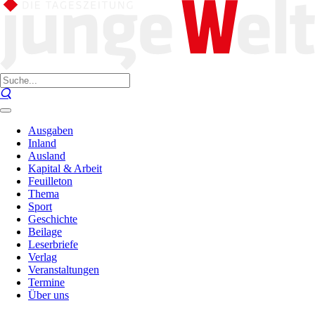
Ausgaben
Inland
Ausland
Kapital & Arbeit
Feuilleton
Thema
Sport
Geschichte
Beilage
Leserbriefe
Verlag
Veranstaltungen
Termine
Über uns