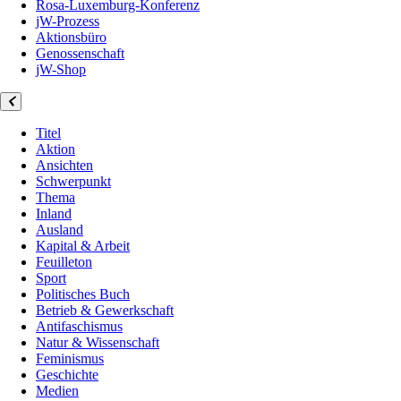
Rosa-Luxemburg-Konferenz
jW-Prozess
Aktionsbüro
Genossenschaft
jW-Shop
Titel
Aktion
Ansichten
Schwerpunkt
Thema
Inland
Ausland
Kapital & Arbeit
Feuilleton
Sport
Politisches Buch
Betrieb & Gewerkschaft
Antifaschismus
Natur & Wissenschaft
Feminismus
Geschichte
Medien