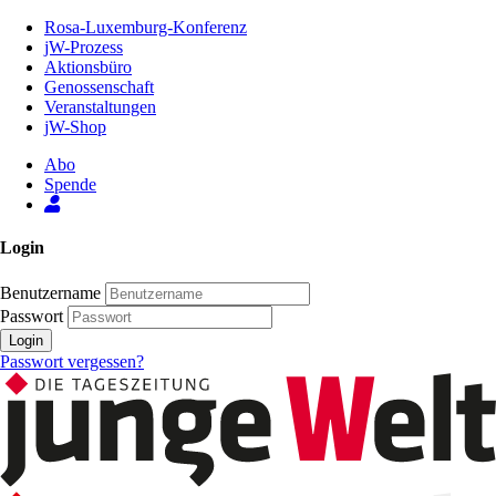
Zum
Rosa-Luxemburg-Konferenz
Inhalt
jW-Prozess
der
Aktionsbüro
Seite
Genossenschaft
Veranstaltungen
jW-Shop
Abo
Spende
Login
Benutzername
Passwort
Login
Passwort vergessen?