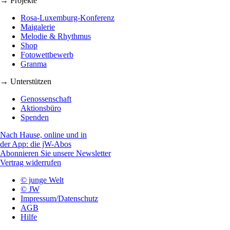
→ Projekte
Rosa-Luxemburg-Konferenz
Maigalerie
Melodie & Rhythmus
Shop
Fotowettbewerb
Granma
→ Unterstützen
Genossenschaft
Aktionsbüro
Spenden
Nach Hause, online und in
der App: die jW-Abos
Abonnieren Sie unsere Newsletter
Vertrag widerrufen
© junge Welt
© JW
Impressum/Datenschutz
AGB
Hilfe