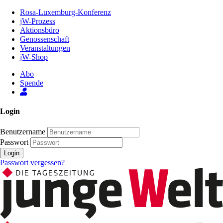
Zum
Rosa-Luxemburg-Konferenz
Inhalt
jW-Prozess
der
Aktionsbüro
Seite
Genossenschaft
Veranstaltungen
jW-Shop
Abo
Spende
Login
Benutzername
Passwort
Login
Passwort vergessen?