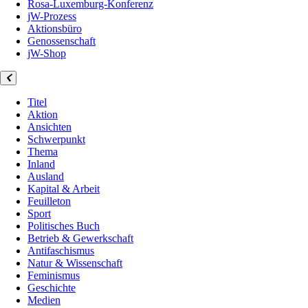
Rosa-Luxemburg-Konferenz
jW-Prozess
Aktionsbüro
Genossenschaft
jW-Shop
Titel
Aktion
Ansichten
Schwerpunkt
Thema
Inland
Ausland
Kapital & Arbeit
Feuilleton
Sport
Politisches Buch
Betrieb & Gewerkschaft
Antifaschismus
Natur & Wissenschaft
Feminismus
Geschichte
Medien