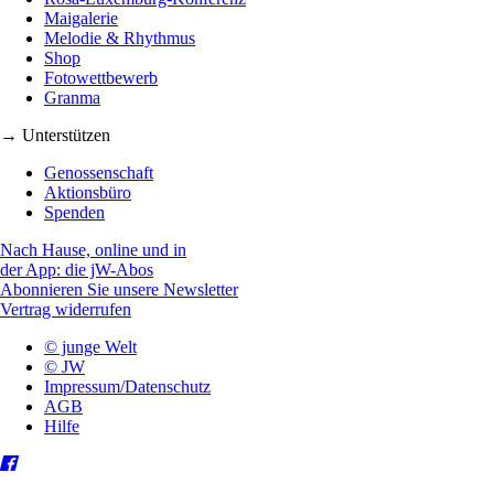
Maigalerie
Melodie & Rhythmus
Shop
Fotowettbewerb
Granma
→ Unterstützen
Genossenschaft
Aktionsbüro
Spenden
Nach Hause, online und in
der App: die jW-Abos
Abonnieren Sie unsere Newsletter
Vertrag widerrufen
© junge Welt
© JW
Impressum/Datenschutz
AGB
Hilfe