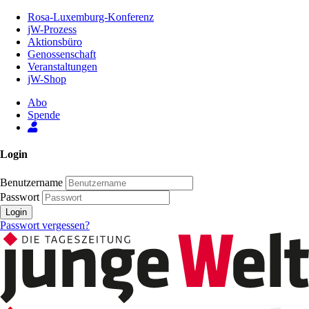
Zum
Rosa-Luxemburg-Konferenz
Inhalt
jW-Prozess
der
Aktionsbüro
Seite
Genossenschaft
Veranstaltungen
jW-Shop
Abo
Spende
Login
Benutzername
Passwort
Login
Passwort vergessen?