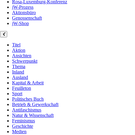
Rosa-Luxemburg-Konferenz
jW-Prozess
Aktionsbüro
Genossenschaft
jW-Shop
Titel
Aktion
Ansichten
Schwerpunkt
Thema
Inland
Ausland
Kapital & Arbeit
Feuilleton
Sport
Politisches Buch
Betrieb & Gewerkschaft
Antifaschismus
Natur & Wissenschaft
Feminismus
Geschichte
Medien