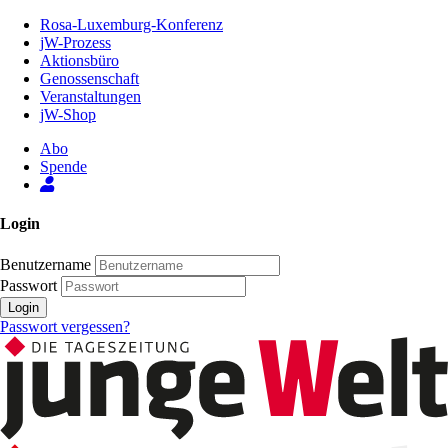
Zum
Rosa-Luxemburg-Konferenz
Inhalt
jW-Prozess
der
Aktionsbüro
Seite
Genossenschaft
Veranstaltungen
jW-Shop
Abo
Spende
Login
Benutzername
Passwort
Login
Passwort vergessen?