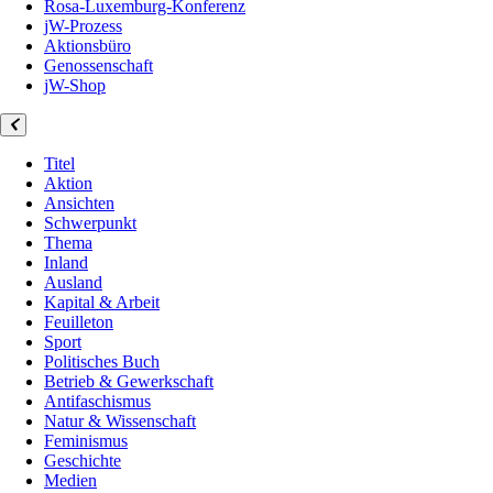
Rosa-Luxemburg-Konferenz
jW-Prozess
Aktionsbüro
Genossenschaft
jW-Shop
Titel
Aktion
Ansichten
Schwerpunkt
Thema
Inland
Ausland
Kapital & Arbeit
Feuilleton
Sport
Politisches Buch
Betrieb & Gewerkschaft
Antifaschismus
Natur & Wissenschaft
Feminismus
Geschichte
Medien