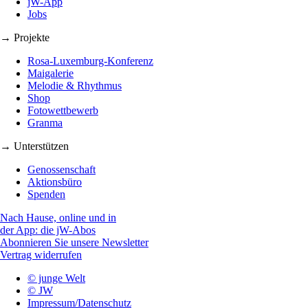
jW-App
Jobs
→ Projekte
Rosa-Luxemburg-Konferenz
Maigalerie
Melodie & Rhythmus
Shop
Fotowettbewerb
Granma
→ Unterstützen
Genossenschaft
Aktionsbüro
Spenden
Nach Hause, online und in
der App: die jW-Abos
Abonnieren Sie unsere Newsletter
Vertrag widerrufen
© junge Welt
© JW
Impressum/Datenschutz