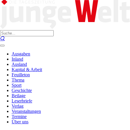
Ausgaben
Inland
Ausland
Kapital & Arbeit
Feuilleton
Thema
Sport
Geschichte
Beilage
Leserbriefe
Verlag
Veranstaltungen
Termine
Über uns