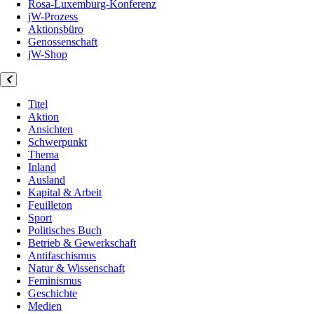
Rosa-Luxemburg-Konferenz
jW-Prozess
Aktionsbüro
Genossenschaft
jW-Shop
Titel
Aktion
Ansichten
Schwerpunkt
Thema
Inland
Ausland
Kapital & Arbeit
Feuilleton
Sport
Politisches Buch
Betrieb & Gewerkschaft
Antifaschismus
Natur & Wissenschaft
Feminismus
Geschichte
Medien