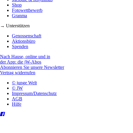
Shop
Fotowettbewerb
Granma
→ Unterstützen
Genossenschaft
Aktionsbüro
Spenden
Nach Hause, online und in
der App: die jW-Abos
Abonnieren Sie unsere Newsletter
Vertrag widerrufen
© junge Welt
© JW
Impressum/Datenschutz
AGB
Hilfe