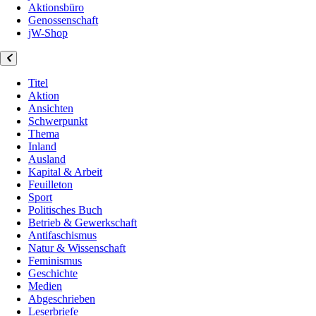
Aktionsbüro
Genossenschaft
jW-Shop
Titel
Aktion
Ansichten
Schwerpunkt
Thema
Inland
Ausland
Kapital & Arbeit
Feuilleton
Sport
Politisches Buch
Betrieb & Gewerkschaft
Antifaschismus
Natur & Wissenschaft
Feminismus
Geschichte
Medien
Abgeschrieben
Leserbriefe