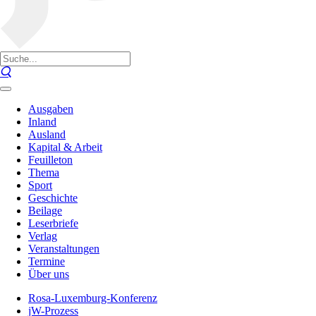
Ausgaben
Inland
Ausland
Kapital & Arbeit
Feuilleton
Thema
Sport
Geschichte
Beilage
Leserbriefe
Verlag
Veranstaltungen
Termine
Über uns
Rosa-Luxemburg-Konferenz
jW-Prozess