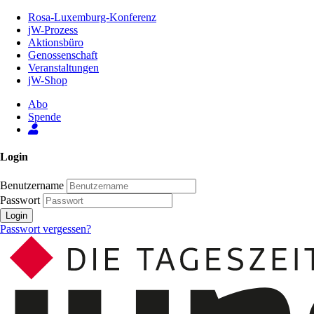
Zum
Rosa-Luxemburg-Konferenz
Inhalt
jW-Prozess
der
Aktionsbüro
Seite
Genossenschaft
Veranstaltungen
jW-Shop
Abo
Spende
Login
Benutzername
Passwort
Login
Passwort vergessen?