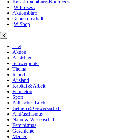
Rosa-Luxemburg-Konferenz
jW-Prozess
Aktionsbüro
Genossenschaft
jW-Shop
Titel
Aktion
Ansichten
Schwerpunkt
Thema
Inland
Ausland
Kapital & Arbeit
Feuilleton
Sport
Politisches Buch
Betrieb & Gewerkschaft
Antifaschismus
Natur & Wissenschaft
Feminismus
Geschichte
Medien