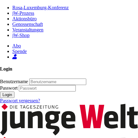
Zum
Rosa-Luxemburg-Konferenz
Inhalt
jW-Prozess
der
Aktionsbüro
Seite
Genossenschaft
Veranstaltungen
jW-Shop
Abo
Spende
Login
Benutzername
Passwort
Login
Passwort vergessen?