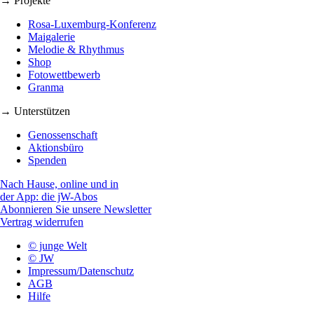
→ Projekte
Rosa-Luxemburg-Konferenz
Maigalerie
Melodie & Rhythmus
Shop
Fotowettbewerb
Granma
→ Unterstützen
Genossenschaft
Aktionsbüro
Spenden
Nach Hause, online und in
der App: die jW-Abos
Abonnieren Sie unsere Newsletter
Vertrag widerrufen
© junge Welt
© JW
Impressum/Datenschutz
AGB
Hilfe