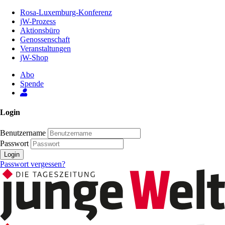
Zum
Rosa-Luxemburg-Konferenz
Inhalt
jW-Prozess
der
Aktionsbüro
Seite
Genossenschaft
Veranstaltungen
jW-Shop
Abo
Spende
Login
Benutzername
Passwort
Login
Passwort vergessen?