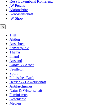
Rosa-Luxemburg-Konferenz
jW-Prozess
Aktionsbüro
Genossenschaft
jW-Shop
Titel
Aktion
Ansichten
Schwerpunkt
Thema
Inland
Ausland
Kapital & Arbeit
Feuilleton
Sport
Politisches Buch
Betrieb & Gewerkschaft
Antifaschismus
Natur & Wissenschaft
Feminismus
Geschichte
Medien