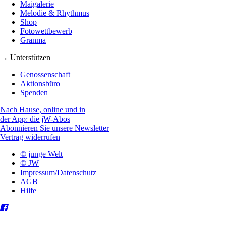
Maigalerie
Melodie & Rhythmus
Shop
Fotowettbewerb
Granma
→ Unterstützen
Genossenschaft
Aktionsbüro
Spenden
Nach Hause, online und in
der App: die jW-Abos
Abonnieren Sie unsere Newsletter
Vertrag widerrufen
© junge Welt
© JW
Impressum/Datenschutz
AGB
Hilfe