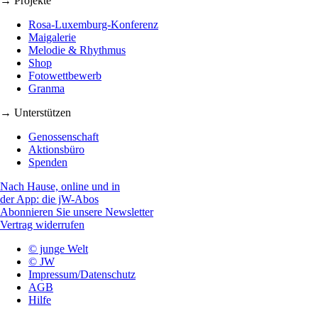
→ Projekte
Rosa-Luxemburg-Konferenz
Maigalerie
Melodie & Rhythmus
Shop
Fotowettbewerb
Granma
→ Unterstützen
Genossenschaft
Aktionsbüro
Spenden
Nach Hause, online und in
der App: die jW-Abos
Abonnieren Sie unsere Newsletter
Vertrag widerrufen
© junge Welt
© JW
Impressum/Datenschutz
AGB
Hilfe