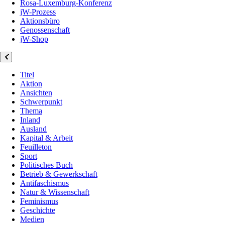
Rosa-Luxemburg-Konferenz
jW-Prozess
Aktionsbüro
Genossenschaft
jW-Shop
Titel
Aktion
Ansichten
Schwerpunkt
Thema
Inland
Ausland
Kapital & Arbeit
Feuilleton
Sport
Politisches Buch
Betrieb & Gewerkschaft
Antifaschismus
Natur & Wissenschaft
Feminismus
Geschichte
Medien