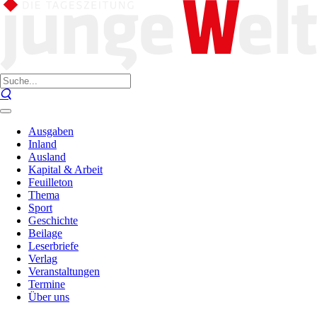
Ausgaben
Inland
Ausland
Kapital & Arbeit
Feuilleton
Thema
Sport
Geschichte
Beilage
Leserbriefe
Verlag
Veranstaltungen
Termine
Über uns