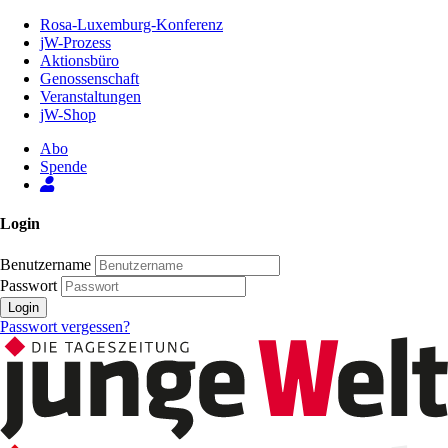
Zum
Rosa-Luxemburg-Konferenz
Inhalt
jW-Prozess
der
Aktionsbüro
Seite
Genossenschaft
Veranstaltungen
jW-Shop
Abo
Spende
Login
Benutzername
Passwort
Login
Passwort vergessen?