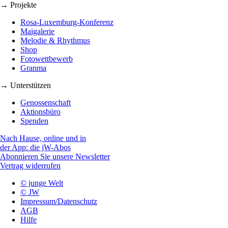
→ Projekte
Rosa-Luxemburg-Konferenz
Maigalerie
Melodie & Rhythmus
Shop
Fotowettbewerb
Granma
→ Unterstützen
Genossenschaft
Aktionsbüro
Spenden
Nach Hause, online und in
der App: die jW-Abos
Abonnieren Sie unsere Newsletter
Vertrag widerrufen
© junge Welt
© JW
Impressum/Datenschutz
AGB
Hilfe