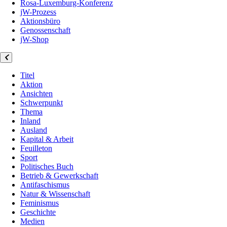
Rosa-Luxemburg-Konferenz
jW-Prozess
Aktionsbüro
Genossenschaft
jW-Shop
Titel
Aktion
Ansichten
Schwerpunkt
Thema
Inland
Ausland
Kapital & Arbeit
Feuilleton
Sport
Politisches Buch
Betrieb & Gewerkschaft
Antifaschismus
Natur & Wissenschaft
Feminismus
Geschichte
Medien