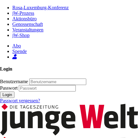
Zum
Rosa-Luxemburg-Konferenz
Inhalt
jW-Prozess
der
Aktionsbüro
Seite
Genossenschaft
Veranstaltungen
jW-Shop
Abo
Spende
Login
Benutzername
Passwort
Login
Passwort vergessen?