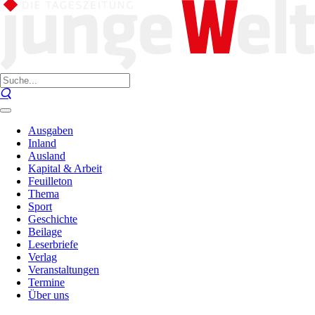
Ausgaben
Inland
Ausland
Kapital & Arbeit
Feuilleton
Thema
Sport
Geschichte
Beilage
Leserbriefe
Verlag
Veranstaltungen
Termine
Über uns