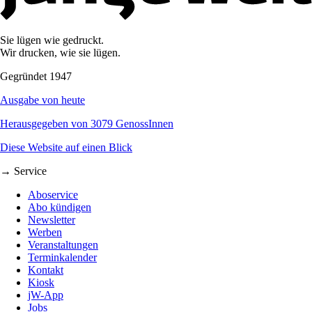
Sie lügen wie gedruckt.
Wir drucken, wie sie lügen.
Gegründet 1947
Ausgabe von heute
Herausgegeben von 3079 GenossInnen
Diese Website auf einen Blick
→ Service
Aboservice
Abo kündigen
Newsletter
Werben
Veranstaltungen
Terminkalender
Kontakt
Kiosk
jW-App
Jobs