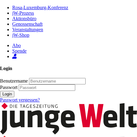
Zum
Rosa-Luxemburg-Konferenz
Inhalt
jW-Prozess
der
Aktionsbüro
Seite
Genossenschaft
Veranstaltungen
jW-Shop
Abo
Spende
Login
Benutzername
Passwort
Login
Passwort vergessen?