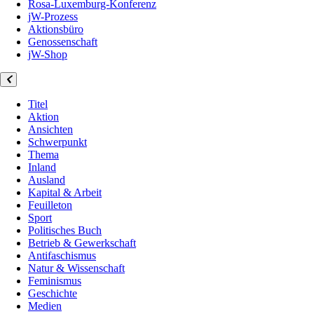
Rosa-Luxemburg-Konferenz
jW-Prozess
Aktionsbüro
Genossenschaft
jW-Shop
Titel
Aktion
Ansichten
Schwerpunkt
Thema
Inland
Ausland
Kapital & Arbeit
Feuilleton
Sport
Politisches Buch
Betrieb & Gewerkschaft
Antifaschismus
Natur & Wissenschaft
Feminismus
Geschichte
Medien