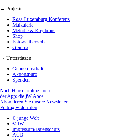
→ Projekte
Rosa-Luxemburg-Konferenz
Maigalerie
Melodie & Rhythmus
Shop
Fotowettbewerb
Granma
→ Unterstützen
Genossenschaft
Aktionsbüro
Spenden
Nach Hause, online und in
der App: die jW-Abos
Abonnieren Sie unsere Newsletter
Vertrag widerrufen
© junge Welt
© JW
Impressum/Datenschutz
AGB