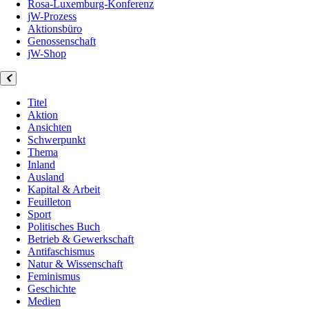
Rosa-Luxemburg-Konferenz
jW-Prozess
Aktionsbüro
Genossenschaft
jW-Shop
Titel
Aktion
Ansichten
Schwerpunkt
Thema
Inland
Ausland
Kapital & Arbeit
Feuilleton
Sport
Politisches Buch
Betrieb & Gewerkschaft
Antifaschismus
Natur & Wissenschaft
Feminismus
Geschichte
Medien