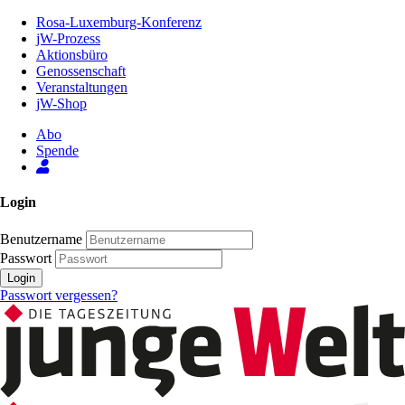
Zum
Rosa-Luxemburg-Konferenz
Inhalt
jW-Prozess
der
Aktionsbüro
Seite
Genossenschaft
Veranstaltungen
jW-Shop
Abo
Spende
Login
Benutzername
Passwort
Login
Passwort vergessen?