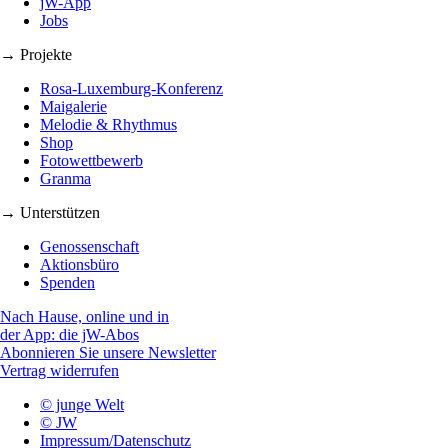
jW-App
Jobs
→ Projekte
Rosa-Luxemburg-Konferenz
Maigalerie
Melodie & Rhythmus
Shop
Fotowettbewerb
Granma
→ Unterstützen
Genossenschaft
Aktionsbüro
Spenden
Nach Hause, online und in
der App: die jW-Abos
Abonnieren Sie unsere Newsletter
Vertrag widerrufen
© junge Welt
© JW
Impressum/Datenschutz