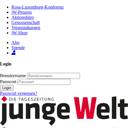
Zum
Rosa-Luxemburg-Konferenz
Inhalt
jW-Prozess
der
Aktionsbüro
Seite
Genossenschaft
Veranstaltungen
jW-Shop
Abo
Spende
Login
Benutzername
Passwort
Login
Passwort vergessen?