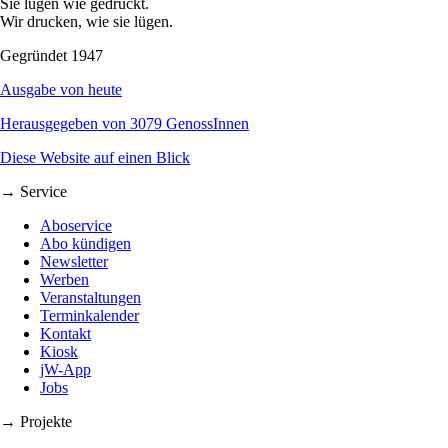
Sie lügen wie gedruckt.
Wir drucken, wie sie lügen.
Gegründet 1947
Ausgabe von heute
Herausgegeben von 3079 GenossInnen
Diese Website auf einen Blick
→ Service
Aboservice
Abo kündigen
Newsletter
Werben
Veranstaltungen
Terminkalender
Kontakt
Kiosk
jW-App
Jobs
→ Projekte