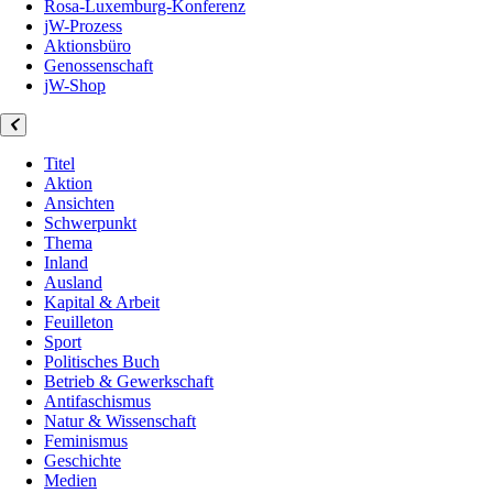
Rosa-Luxemburg-Konferenz
jW-Prozess
Aktionsbüro
Genossenschaft
jW-Shop
Titel
Aktion
Ansichten
Schwerpunkt
Thema
Inland
Ausland
Kapital & Arbeit
Feuilleton
Sport
Politisches Buch
Betrieb & Gewerkschaft
Antifaschismus
Natur & Wissenschaft
Feminismus
Geschichte
Medien