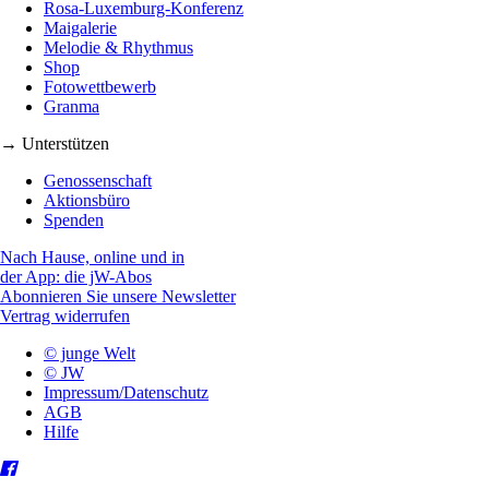
Rosa-Luxemburg-Konferenz
Maigalerie
Melodie & Rhythmus
Shop
Fotowettbewerb
Granma
→ Unterstützen
Genossenschaft
Aktionsbüro
Spenden
Nach Hause, online und in
der App: die jW-Abos
Abonnieren Sie unsere Newsletter
Vertrag widerrufen
© junge Welt
© JW
Impressum/Datenschutz
AGB
Hilfe