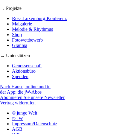
→ Projekte
Rosa-Luxemburg-Konferenz
Maigalerie
Melodie & Rhythmus
Shop
Fotowettbewerb
Granma
→ Unterstützen
Genossenschaft
Aktionsbüro
Spenden
Nach Hause, online und in
der App: die jW-Abos
Abonnieren Sie unsere Newsletter
Vertrag widerrufen
© junge Welt
© JW
Impressum/Datenschutz
AGB