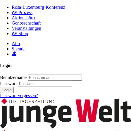
Zum
Rosa-Luxemburg-Konferenz
Inhalt
jW-Prozess
der
Aktionsbüro
Seite
Genossenschaft
Veranstaltungen
jW-Shop
Abo
Spende
Login
Benutzername
Passwort
Login
Passwort vergessen?