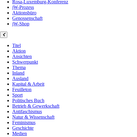
Rosa-Luxemburg-Konferenz
jW-Prozess
Aktionsbüro
Genossenschaft
jW-Shop
Titel
Aktion
Ansichten
Schwerpunkt
Thema
Inland
Ausland
Kapital & Arbeit
Feuilleton
Sport
Politisches Buch
Betrieb & Gewerkschaft
Antifaschismus
Natur & Wissenschaft
Feminismus
Geschichte
Medien