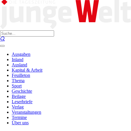
Ausgaben
Inland
Ausland
Kapital & Arbeit
Feuilleton
Thema
Sport
Geschichte
Beilage
Leserbriefe
Verlag
Veranstaltungen
Termine
Über uns