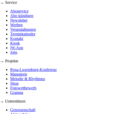
→ Service
Aboservice
Abo kündigen
Newsletter
Werben
Veranstaltungen
Terminkalender
Kontakt
Kiosk
jW-App
Jobs
→ Projekte
Rosa-Luxemburg-Konferenz
Maigalerie
Melodie & Rhythmus
Shop
Fotowettbewerb
Granma
→ Unterstützen
Genossenschaft