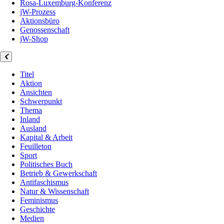
Rosa-Luxemburg-Konferenz
jW-Prozess
Aktionsbüro
Genossenschaft
jW-Shop
Titel
Aktion
Ansichten
Schwerpunkt
Thema
Inland
Ausland
Kapital & Arbeit
Feuilleton
Sport
Politisches Buch
Betrieb & Gewerkschaft
Antifaschismus
Natur & Wissenschaft
Feminismus
Geschichte
Medien