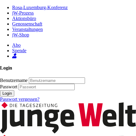
Zum
Rosa-Luxemburg-Konferenz
Inhalt
jW-Prozess
der
Aktionsbüro
Seite
Genossenschaft
Veranstaltungen
jW-Shop
Abo
Spende
Login
Benutzername
Passwort
Login
Passwort vergessen?