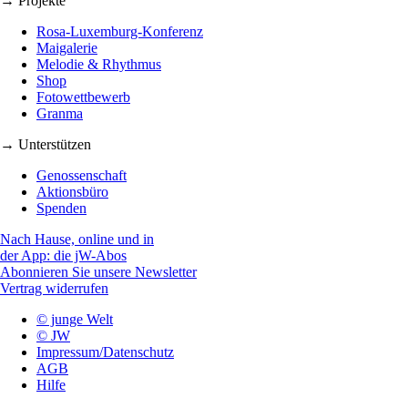
→ Projekte
Rosa-Luxemburg-Konferenz
Maigalerie
Melodie & Rhythmus
Shop
Fotowettbewerb
Granma
→ Unterstützen
Genossenschaft
Aktionsbüro
Spenden
Nach Hause, online und in
der App: die jW-Abos
Abonnieren Sie unsere Newsletter
Vertrag widerrufen
© junge Welt
© JW
Impressum/Datenschutz
AGB
Hilfe