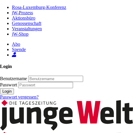
Zum
Rosa-Luxemburg-Konferenz
Inhalt
jW-Prozess
der
Aktionsbüro
Seite
Genossenschaft
Veranstaltungen
jW-Shop
Abo
Spende
Login
Benutzername
Passwort
Login
Passwort vergessen?