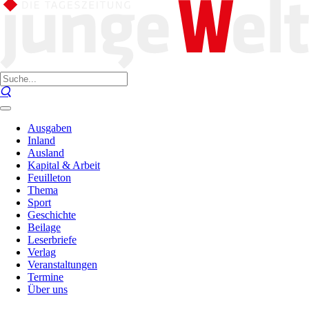
Ausgaben
Inland
Ausland
Kapital & Arbeit
Feuilleton
Thema
Sport
Geschichte
Beilage
Leserbriefe
Verlag
Veranstaltungen
Termine
Über uns