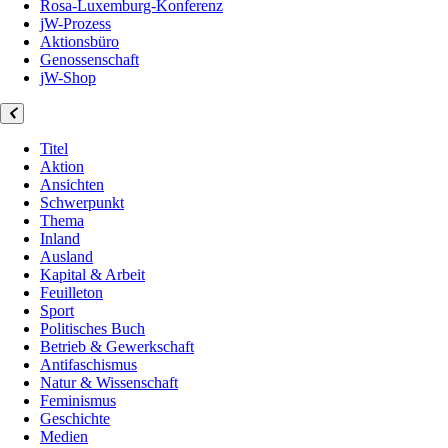
Rosa-Luxemburg-Konferenz
jW-Prozess
Aktionsbüro
Genossenschaft
jW-Shop
Titel
Aktion
Ansichten
Schwerpunkt
Thema
Inland
Ausland
Kapital & Arbeit
Feuilleton
Sport
Politisches Buch
Betrieb & Gewerkschaft
Antifaschismus
Natur & Wissenschaft
Feminismus
Geschichte
Medien