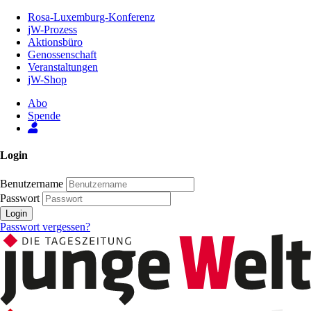
Zum
Rosa-Luxemburg-Konferenz
Inhalt
jW-Prozess
der
Aktionsbüro
Seite
Genossenschaft
Veranstaltungen
jW-Shop
Abo
Spende
Login
Benutzername
Passwort
Login
Passwort vergessen?