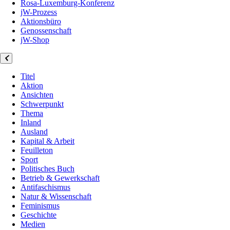
Rosa-Luxemburg-Konferenz
jW-Prozess
Aktionsbüro
Genossenschaft
jW-Shop
Titel
Aktion
Ansichten
Schwerpunkt
Thema
Inland
Ausland
Kapital & Arbeit
Feuilleton
Sport
Politisches Buch
Betrieb & Gewerkschaft
Antifaschismus
Natur & Wissenschaft
Feminismus
Geschichte
Medien