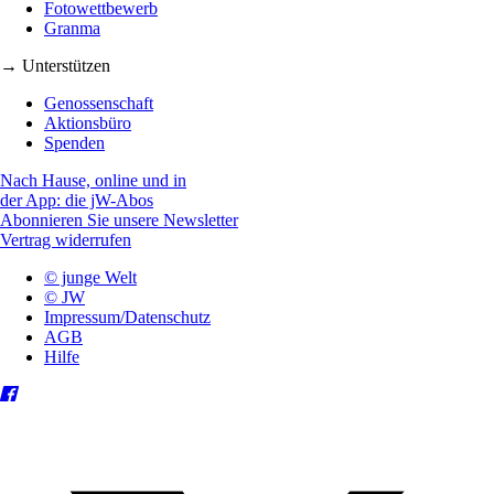
Fotowettbewerb
Granma
→ Unterstützen
Genossenschaft
Aktionsbüro
Spenden
Nach Hause, online und in
der App: die jW-Abos
Abonnieren Sie unsere Newsletter
Vertrag widerrufen
© junge Welt
© JW
Impressum/Datenschutz
AGB
Hilfe