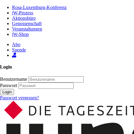
Zum
Rosa-Luxemburg-Konferenz
Inhalt
jW-Prozess
der
Aktionsbüro
Seite
Genossenschaft
Veranstaltungen
jW-Shop
Abo
Spende
Login
Benutzername
Passwort
Login
Passwort vergessen?