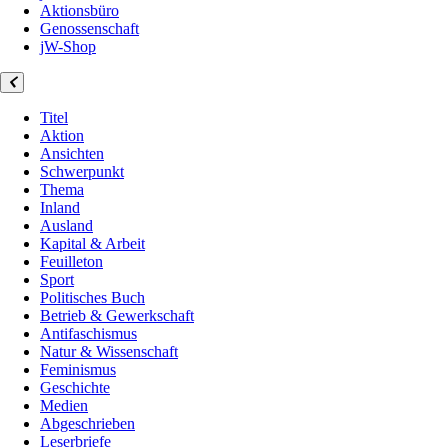
Aktionsbüro
Genossenschaft
jW-Shop
Titel
Aktion
Ansichten
Schwerpunkt
Thema
Inland
Ausland
Kapital & Arbeit
Feuilleton
Sport
Politisches Buch
Betrieb & Gewerkschaft
Antifaschismus
Natur & Wissenschaft
Feminismus
Geschichte
Medien
Abgeschrieben
Leserbriefe