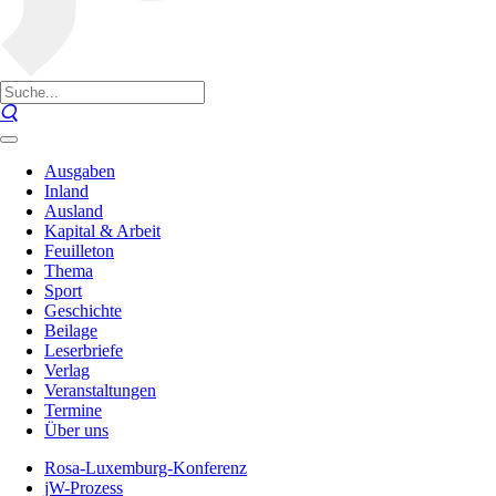
Ausgaben
Inland
Ausland
Kapital & Arbeit
Feuilleton
Thema
Sport
Geschichte
Beilage
Leserbriefe
Verlag
Veranstaltungen
Termine
Über uns
Rosa-Luxemburg-Konferenz
jW-Prozess