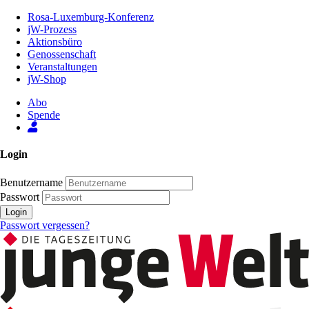
Zum
Rosa-Luxemburg-Konferenz
Inhalt
jW-Prozess
der
Aktionsbüro
Seite
Genossenschaft
Veranstaltungen
jW-Shop
Abo
Spende
Login
Benutzername
Passwort
Login
Passwort vergessen?