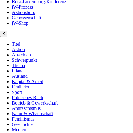
Rosa-Luxemburg-Konferenz
jW-Prozess
Aktionsbüro
Genossenschaft
jW-Shop
Titel
Aktion
Ansichten
Schwerpunkt
Thema
Inland
Ausland
Kapital & Arbeit
Feuilleton
Sport
Politisches Buch
Betrieb & Gewerkschaft
Antifaschismus
Natur & Wissenschaft
Feminismus
Geschichte
Medien