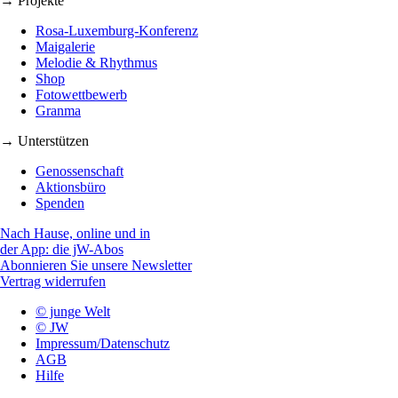
→ Projekte
Rosa-Luxemburg-Konferenz
Maigalerie
Melodie & Rhythmus
Shop
Fotowettbewerb
Granma
→ Unterstützen
Genossenschaft
Aktionsbüro
Spenden
Nach Hause, online und in
der App: die jW-Abos
Abonnieren Sie unsere Newsletter
Vertrag widerrufen
© junge Welt
© JW
Impressum/Datenschutz
AGB
Hilfe