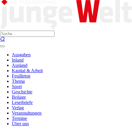
Ausgaben
Inland
Ausland
Kapital & Arbeit
Feuilleton
Thema
Sport
Geschichte
Beilage
Leserbriefe
Verlag
Veranstaltungen
Termine
Über uns