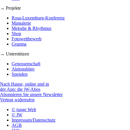
→ Projekte
Rosa-Luxemburg-Konferenz
Maigalerie
Melodie & Rhythmus
Shop
Fotowettbewerb
Granma
→ Unterstützen
Genossenschaft
Aktionsbüro
Spenden
Nach Hause, online und in
der App: die jW-Abos
Abonnieren Sie unsere Newsletter
Vertrag widerrufen
© junge Welt
© JW
Impressum/Datenschutz
AGB