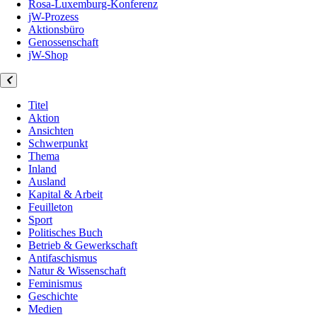
Rosa-Luxemburg-Konferenz
jW-Prozess
Aktionsbüro
Genossenschaft
jW-Shop
Titel
Aktion
Ansichten
Schwerpunkt
Thema
Inland
Ausland
Kapital & Arbeit
Feuilleton
Sport
Politisches Buch
Betrieb & Gewerkschaft
Antifaschismus
Natur & Wissenschaft
Feminismus
Geschichte
Medien