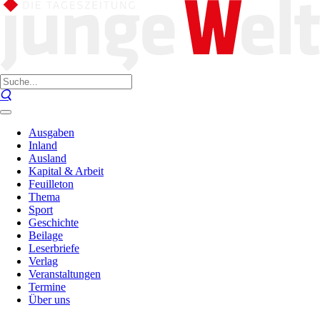
Ausgaben
Inland
Ausland
Kapital & Arbeit
Feuilleton
Thema
Sport
Geschichte
Beilage
Leserbriefe
Verlag
Veranstaltungen
Termine
Über uns