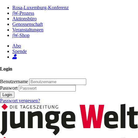
Zum
Rosa-Luxemburg-Konferenz
Inhalt
jW-Prozess
der
Aktionsbüro
Seite
Genossenschaft
Veranstaltungen
jW-Shop
Abo
Spende
Login
Benutzername
Passwort
Login
Passwort vergessen?