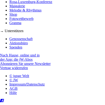
Rosa-Luxemburg-Konferenz
Maigalerie
Melodie & Rhythmus
Shop
Fotowettbewerb
Granma
→ Unterstützen
Genossenschaft
Aktionsbüro
Spenden
Nach Hause, online und in
der App: die jW-Abos
Abonnieren Sie unsere Newsletter
Vertrag widerrufen
© junge Welt
© JW
Impressum/Datenschutz
AGB
Hilfe