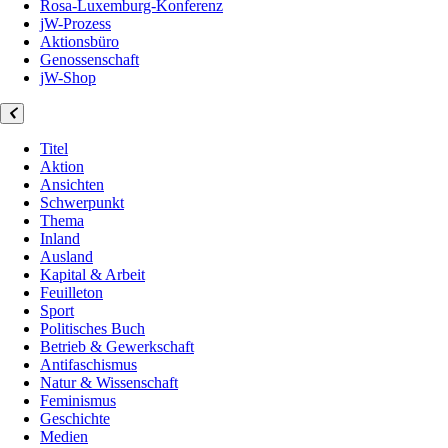
Rosa-Luxemburg-Konferenz
jW-Prozess
Aktionsbüro
Genossenschaft
jW-Shop
Titel
Aktion
Ansichten
Schwerpunkt
Thema
Inland
Ausland
Kapital & Arbeit
Feuilleton
Sport
Politisches Buch
Betrieb & Gewerkschaft
Antifaschismus
Natur & Wissenschaft
Feminismus
Geschichte
Medien