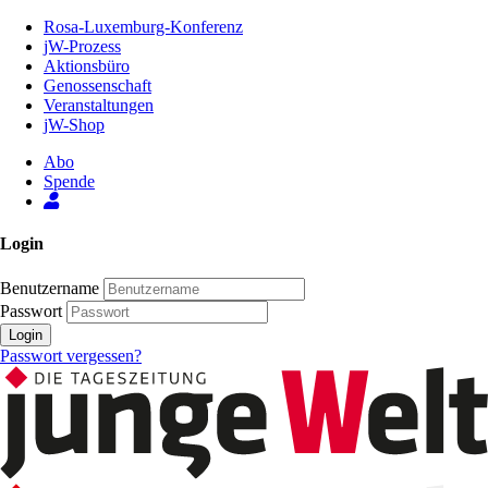
Zum
Rosa-Luxemburg-Konferenz
Inhalt
jW-Prozess
der
Aktionsbüro
Seite
Genossenschaft
Veranstaltungen
jW-Shop
Abo
Spende
Login
Benutzername
Passwort
Login
Passwort vergessen?