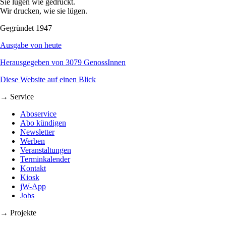
Sie lügen wie gedruckt.
Wir drucken, wie sie lügen.
Gegründet 1947
Ausgabe von heute
Herausgegeben von 3079 GenossInnen
Diese Website auf einen Blick
→ Service
Aboservice
Abo kündigen
Newsletter
Werben
Veranstaltungen
Terminkalender
Kontakt
Kiosk
jW-App
Jobs
→ Projekte