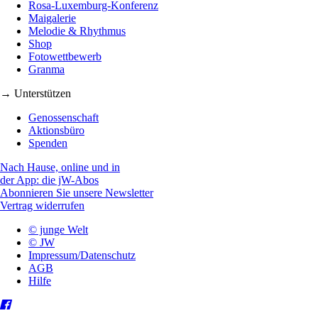
Rosa-Luxemburg-Konferenz
Maigalerie
Melodie & Rhythmus
Shop
Fotowettbewerb
Granma
→ Unterstützen
Genossenschaft
Aktionsbüro
Spenden
Nach Hause, online und in
der App: die jW-Abos
Abonnieren Sie unsere Newsletter
Vertrag widerrufen
© junge Welt
© JW
Impressum/Datenschutz
AGB
Hilfe