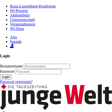
Zum
Rosa-Luxemburg-Konferenz
Inhalt
jW-Prozess
der
Aktionsbüro
Seite
Genossenschaft
Veranstaltungen
jW-Shop
Abo
Spende
Login
Benutzername
Passwort
Login
Passwort vergessen?