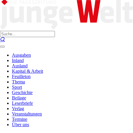
Ausgaben
Inland
Ausland
Kapital & Arbeit
Feuilleton
Thema
Sport
Geschichte
Beilage
Leserbriefe
Verlag
Veranstaltungen
Termine
Über uns