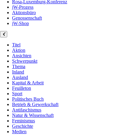
Rosa-Luxemburg-Konferenz
jW-Prozess
Aktionsbüro
Genossenschaft
jW-Shop
Titel
Aktion
Ansichten
Schwerpunkt
Thema
Inland
Ausland
Kapital & Arbeit
Feuilleton
Sport
Politisches Buch
Betrieb & Gewerkschaft
Antifaschismus
Natur & Wissenschaft
Feminismus
Geschichte
Medien