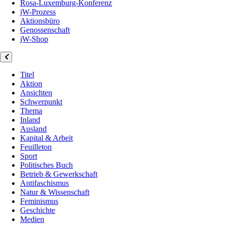
Rosa-Luxemburg-Konferenz
jW-Prozess
Aktionsbüro
Genossenschaft
jW-Shop
Titel
Aktion
Ansichten
Schwerpunkt
Thema
Inland
Ausland
Kapital & Arbeit
Feuilleton
Sport
Politisches Buch
Betrieb & Gewerkschaft
Antifaschismus
Natur & Wissenschaft
Feminismus
Geschichte
Medien