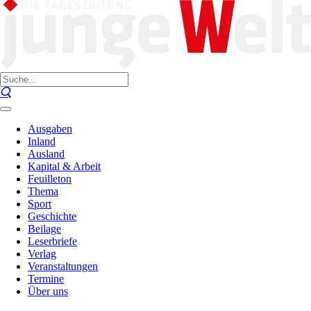
Ausgaben
Inland
Ausland
Kapital & Arbeit
Feuilleton
Thema
Sport
Geschichte
Beilage
Leserbriefe
Verlag
Veranstaltungen
Termine
Über uns