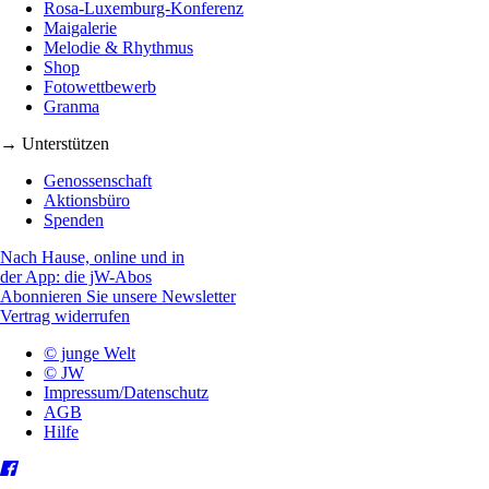
Rosa-Luxemburg-Konferenz
Maigalerie
Melodie & Rhythmus
Shop
Fotowettbewerb
Granma
→ Unterstützen
Genossenschaft
Aktionsbüro
Spenden
Nach Hause, online und in
der App: die jW-Abos
Abonnieren Sie unsere Newsletter
Vertrag widerrufen
© junge Welt
© JW
Impressum/Datenschutz
AGB
Hilfe