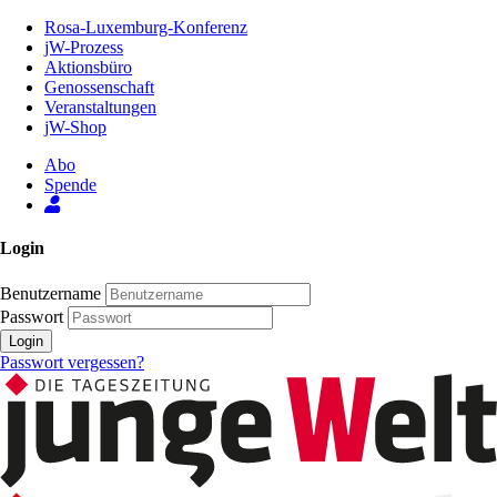
Zum
Rosa-Luxemburg-Konferenz
Inhalt
jW-Prozess
der
Aktionsbüro
Seite
Genossenschaft
Veranstaltungen
jW-Shop
Abo
Spende
Login
Benutzername
Passwort
Login
Passwort vergessen?