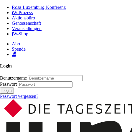
Zum
Rosa-Luxemburg-Konferenz
Inhalt
jW-Prozess
der
Aktionsbüro
Seite
Genossenschaft
Veranstaltungen
jW-Shop
Abo
Spende
Login
Benutzername
Passwort
Login
Passwort vergessen?