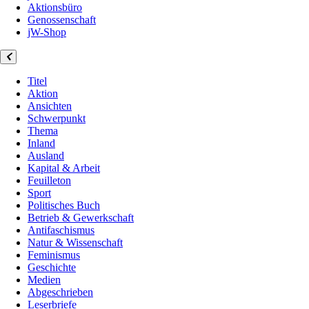
Aktionsbüro
Genossenschaft
jW-Shop
Titel
Aktion
Ansichten
Schwerpunkt
Thema
Inland
Ausland
Kapital & Arbeit
Feuilleton
Sport
Politisches Buch
Betrieb & Gewerkschaft
Antifaschismus
Natur & Wissenschaft
Feminismus
Geschichte
Medien
Abgeschrieben
Leserbriefe