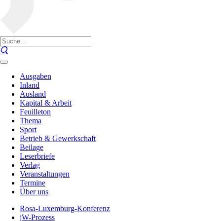
Ausgaben
Inland
Ausland
Kapital & Arbeit
Feuilleton
Thema
Sport
Betrieb & Gewerkschaft
Beilage
Leserbriefe
Verlag
Veranstaltungen
Termine
Über uns
Rosa-Luxemburg-Konferenz
jW-Prozess