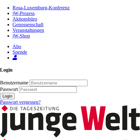
Zum
Rosa-Luxemburg-Konferenz
Inhalt
jW-Prozess
der
Aktionsbüro
Seite
Genossenschaft
Veranstaltungen
jW-Shop
Abo
Spende
Login
Benutzername
Passwort
Login
Passwort vergessen?