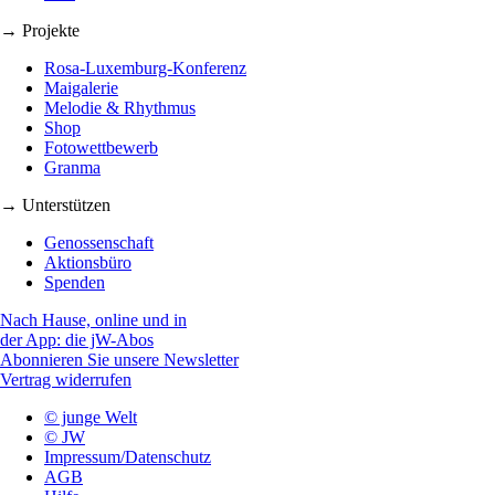
→ Projekte
Rosa-Luxemburg-Konferenz
Maigalerie
Melodie & Rhythmus
Shop
Fotowettbewerb
Granma
→ Unterstützen
Genossenschaft
Aktionsbüro
Spenden
Nach Hause, online und in
der App: die jW-Abos
Abonnieren Sie unsere Newsletter
Vertrag widerrufen
© junge Welt
© JW
Impressum/Datenschutz
AGB