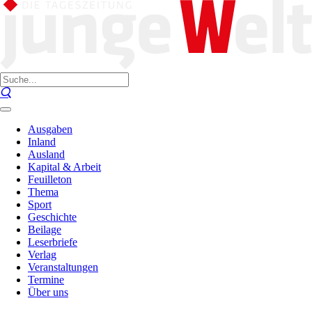
Ausgaben
Inland
Ausland
Kapital & Arbeit
Feuilleton
Thema
Sport
Geschichte
Beilage
Leserbriefe
Verlag
Veranstaltungen
Termine
Über uns