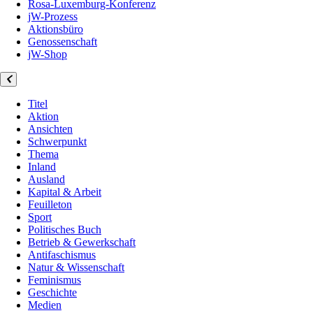
Rosa-Luxemburg-Konferenz
jW-Prozess
Aktionsbüro
Genossenschaft
jW-Shop
Titel
Aktion
Ansichten
Schwerpunkt
Thema
Inland
Ausland
Kapital & Arbeit
Feuilleton
Sport
Politisches Buch
Betrieb & Gewerkschaft
Antifaschismus
Natur & Wissenschaft
Feminismus
Geschichte
Medien