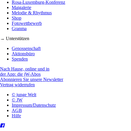
Rosa-Luxemburg-Konferenz
Maigalerie
Melodie & Rhythmus
Shop
Fotowettbewerb
Granma
→ Unterstützen
Genossenschaft
Aktionsbüro
Spenden
Nach Hause, online und in
der App: die jW-Abos
Abonnieren Sie unsere Newsletter
Vertrag widerrufen
© junge Welt
© JW
Impressum/Datenschutz
AGB
Hilfe