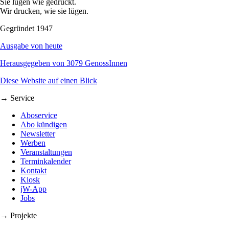
Sie lügen wie gedruckt.
Wir drucken, wie sie lügen.
Gegründet 1947
Ausgabe von heute
Herausgegeben von 3079 GenossInnen
Diese Website auf einen Blick
→ Service
Aboservice
Abo kündigen
Newsletter
Werben
Veranstaltungen
Terminkalender
Kontakt
Kiosk
jW-App
Jobs
→ Projekte