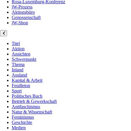
Rosa-Luxemburg-Konferenz
jW-Prozess
Aktionsbüro
Genossenschaft
jW-Shop
Titel
Aktion
Ansichten
Schwerpunkt
Thema
Inland
Ausland
Kapital & Arbeit
Feuilleton
Sport
Politisches Buch
Betrieb & Gewerkschaft
Antifaschismus
Natur & Wissenschaft
Feminismus
Geschichte
Medien