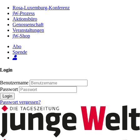
Zum
Rosa-Luxemburg-Konferenz
Inhalt
jW-Prozess
der
Aktionsbüro
Seite
Genossenschaft
Veranstaltungen
jW-Shop
Abo
Spende
Login
Benutzername
Passwort
Login
Passwort vergessen?