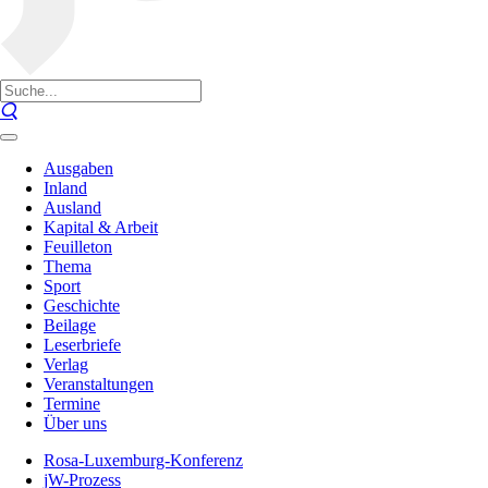
Ausgaben
Inland
Ausland
Kapital & Arbeit
Feuilleton
Thema
Sport
Geschichte
Beilage
Leserbriefe
Verlag
Veranstaltungen
Termine
Über uns
Rosa-Luxemburg-Konferenz
jW-Prozess