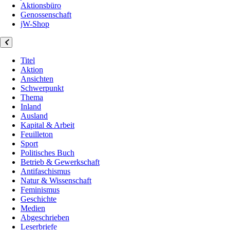
Aktionsbüro
Genossenschaft
jW-Shop
Titel
Aktion
Ansichten
Schwerpunkt
Thema
Inland
Ausland
Kapital & Arbeit
Feuilleton
Sport
Politisches Buch
Betrieb & Gewerkschaft
Antifaschismus
Natur & Wissenschaft
Feminismus
Geschichte
Medien
Abgeschrieben
Leserbriefe