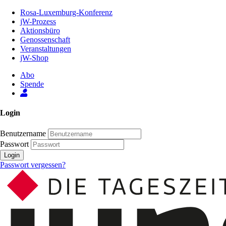
Zum
Rosa-Luxemburg-Konferenz
Inhalt
jW-Prozess
der
Aktionsbüro
Seite
Genossenschaft
Veranstaltungen
jW-Shop
Abo
Spende
Login
Benutzername
Passwort
Login
Passwort vergessen?