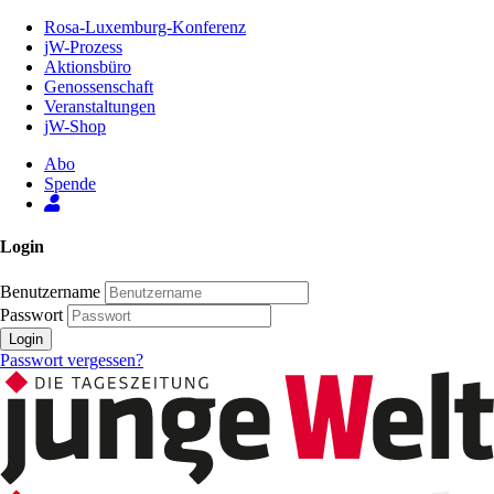
Zum
Rosa-Luxemburg-Konferenz
Inhalt
jW-Prozess
der
Aktionsbüro
Seite
Genossenschaft
Veranstaltungen
jW-Shop
Abo
Spende
Login
Benutzername
Passwort
Login
Passwort vergessen?