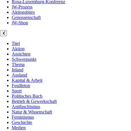
Rosa-Luxemburg-Konferenz
jW-Prozess
Aktionsbüro
Genossenschaft
jW-Shop
Titel
Aktion
Ansichten
Schwerpunkt
Thema
Inland
Ausland
Kapital & Arbeit
Feuilleton
Sport
Politisches Buch
Betrieb & Gewerkschaft
Antifaschismus
Natur & Wissenschaft
Feminismus
Geschichte
Medien