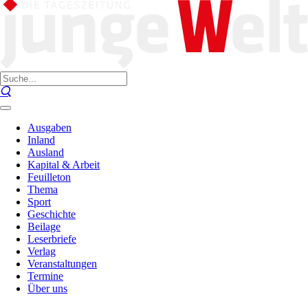
Ausgaben
Inland
Ausland
Kapital & Arbeit
Feuilleton
Thema
Sport
Geschichte
Beilage
Leserbriefe
Verlag
Veranstaltungen
Termine
Über uns