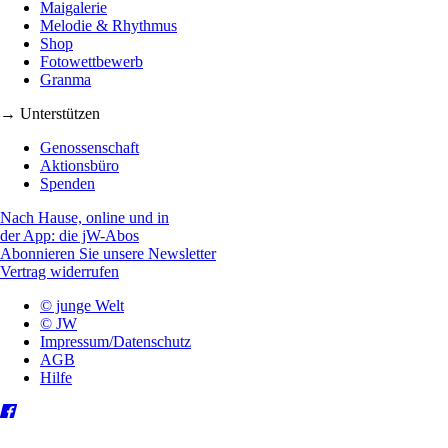
Maigalerie
Melodie & Rhythmus
Shop
Fotowettbewerb
Granma
→ Unterstützen
Genossenschaft
Aktionsbüro
Spenden
Nach Hause, online und in
der App: die jW-Abos
Abonnieren Sie unsere Newsletter
Vertrag widerrufen
© junge Welt
© JW
Impressum/Datenschutz
AGB
Hilfe