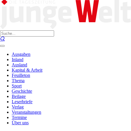
Ausgaben
Inland
Ausland
Kapital & Arbeit
Feuilleton
Thema
Sport
Geschichte
Beilage
Leserbriefe
Verlag
Veranstaltungen
Termine
Über uns