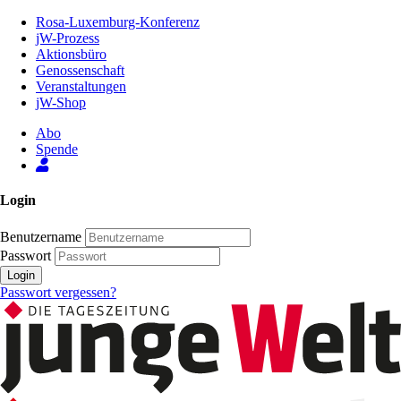
Zum
Rosa-Luxemburg-Konferenz
Inhalt
jW-Prozess
der
Aktionsbüro
Seite
Genossenschaft
Veranstaltungen
jW-Shop
Abo
Spende
Login
Benutzername
Passwort
Login
Passwort vergessen?