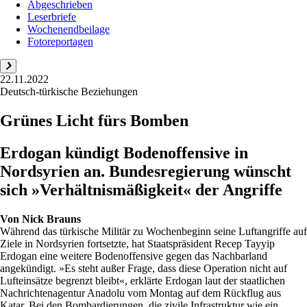
Abgeschrieben
Leserbriefe
Wochenendbeilage
Fotoreportagen
22.11.2022
Deutsch-türkische Beziehungen
Grünes Licht fürs Bomben
Erdogan kündigt Bodenoffensive in
Nordsyrien an. Bundesregierung wünscht
sich »Verhältnismäßigkeit« der Angriffe
Von
Nick Brauns
Während das türkische Militär zu Wochenbeginn seine Luftangriffe auf
Ziele in Nordsyrien fortsetzte, hat Staatspräsident Recep Tayyip
Erdogan eine weitere Bodenoffensive gegen das Nachbarland
angekündigt. »Es steht außer Frage, dass diese Operation nicht auf
Lufteinsätze begrenzt bleibt«, erklärte Erdogan laut der staatlichen
Nachrichtenagentur Anadolu vom Montag auf dem Rückflug aus
Katar. Bei den Bombardierungen, die zivile Infrastruktur wie ein