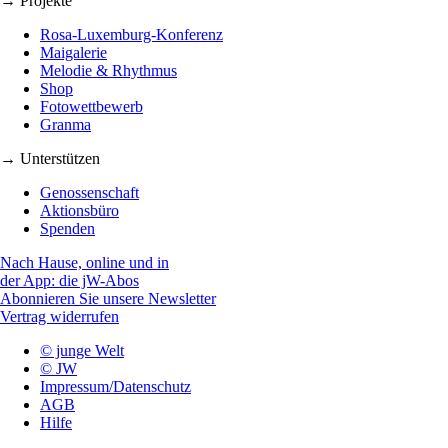
→ Projekte
Rosa-Luxemburg-Konferenz
Maigalerie
Melodie & Rhythmus
Shop
Fotowettbewerb
Granma
→ Unterstützen
Genossenschaft
Aktionsbüro
Spenden
Nach Hause, online und in
der App: die jW-Abos
Abonnieren Sie unsere Newsletter
Vertrag widerrufen
© junge Welt
© JW
Impressum/Datenschutz
AGB
Hilfe