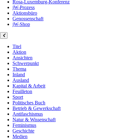
Rosa-Luxemburg-Konferenz
jW-Prozess
Aktionsbüro
Genossenschaft
jW-Shop
Titel
Aktion
Ansichten
Schwerpunkt
Thema
Inland
Ausland
Kapital & Arbeit
Feuilleton
Sport
Politisches Buch
Betrieb & Gewerkschaft
Antifaschismus
Natur & Wissenschaft
Feminismus
Geschichte
Medien