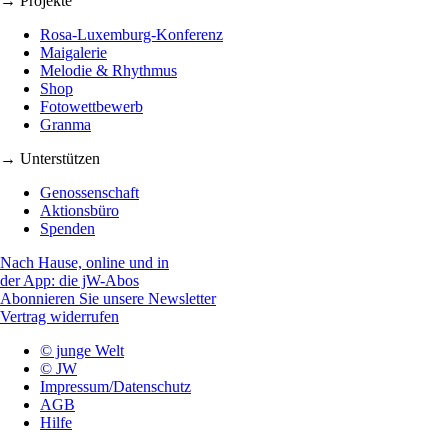
→ Projekte
Rosa-Luxemburg-Konferenz
Maigalerie
Melodie & Rhythmus
Shop
Fotowettbewerb
Granma
→ Unterstützen
Genossenschaft
Aktionsbüro
Spenden
Nach Hause, online und in
der App: die jW-Abos
Abonnieren Sie unsere Newsletter
Vertrag widerrufen
© junge Welt
© JW
Impressum/Datenschutz
AGB
Hilfe