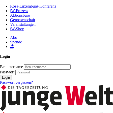
Zum
Rosa-Luxemburg-Konferenz
Inhalt
jW-Prozess
der
Aktionsbüro
Seite
Genossenschaft
Veranstaltungen
jW-Shop
Abo
Spende
Login
Benutzername
Passwort
Login
Passwort vergessen?