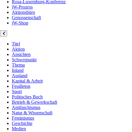
Rosa-Luxemburg-Konferenz
jW-Prozess
Aktionsbüro
Genossenschaft
jW-Shop
Titel
Aktion
Ansichten
Schwerpunkt
Thema
Inland
Ausland
Kapital & Arbeit
Feuilleton
Sport
Politisches Buch
Betrieb & Gewerkschaft
Antifaschismus
Natur & Wissenschaft
Feminismus
Geschichte
Medien