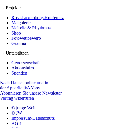
→ Projekte
Rosa-Luxemburg-Konferenz
Maigalerie
Melodie & Rhythmus
Shop
Fotowettbewerb
Granma
→ Unterstützen
Genossenschaft
Aktionsbüro
Spenden
Nach Hause, online und in
der App: die jW-Abos
Abonnieren Sie unsere Newsletter
Vertrag widerrufen
© junge Welt
© JW
Impressum/Datenschutz
AGB