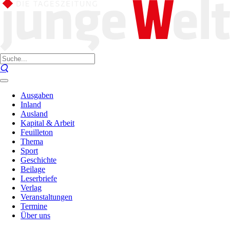
Ausgaben
Inland
Ausland
Kapital & Arbeit
Feuilleton
Thema
Sport
Geschichte
Beilage
Leserbriefe
Verlag
Veranstaltungen
Termine
Über uns