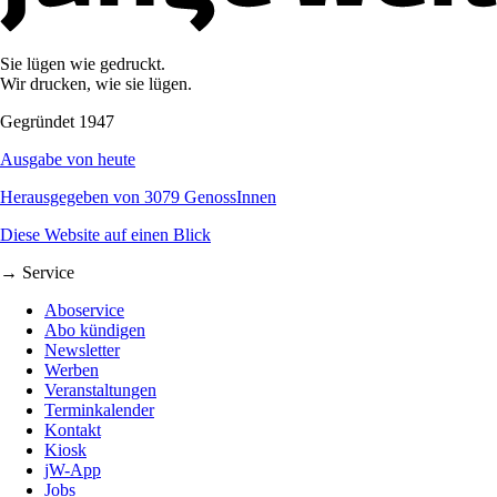
Sie lügen wie gedruckt.
Wir drucken, wie sie lügen.
Gegründet 1947
Ausgabe von heute
Herausgegeben von 3079 GenossInnen
Diese Website auf einen Blick
→ Service
Aboservice
Abo kündigen
Newsletter
Werben
Veranstaltungen
Terminkalender
Kontakt
Kiosk
jW-App
Jobs