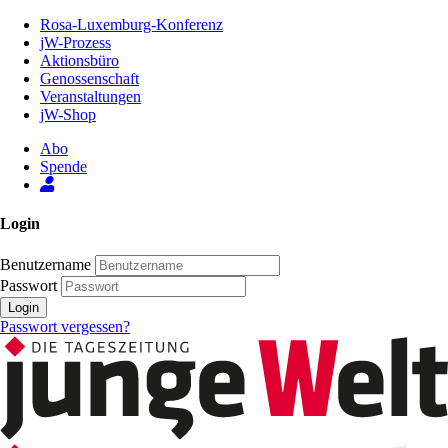
Zum
Rosa-Luxemburg-Konferenz
Inhalt
jW-Prozess
der
Aktionsbüro
Seite
Genossenschaft
Veranstaltungen
jW-Shop
Abo
Spende
Login
Benutzername
Passwort
Login
Passwort vergessen?