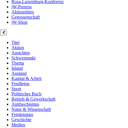
Rosa-Luxemburg-Konferenz
jW-Prozess
Aktionsbüro
Genossenschaft
jW-Shop
Titel
Aktion
Ansichten
Schwerpunkt
Thema
Inland
Ausland
Kapital & Arbeit
Feuilleton
Sport
Politisches Buch
Betrieb & Gewerkschaft
Antifaschismus
Natur & Wissenschaft
Feminismus
Geschichte
Medien