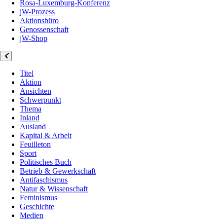
Rosa-Luxemburg-Konferenz
jW-Prozess
Aktionsbüro
Genossenschaft
jW-Shop
Titel
Aktion
Ansichten
Schwerpunkt
Thema
Inland
Ausland
Kapital & Arbeit
Feuilleton
Sport
Politisches Buch
Betrieb & Gewerkschaft
Antifaschismus
Natur & Wissenschaft
Feminismus
Geschichte
Medien