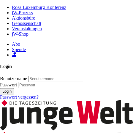
Zum
Rosa-Luxemburg-Konferenz
Inhalt
jW-Prozess
der
Aktionsbüro
Seite
Genossenschaft
Veranstaltungen
jW-Shop
Abo
Spende
Login
Benutzername
Passwort
Login
Passwort vergessen?