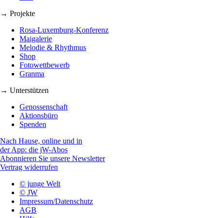
→ Projekte
Rosa-Luxemburg-Konferenz
Maigalerie
Melodie & Rhythmus
Shop
Fotowettbewerb
Granma
→ Unterstützen
Genossenschaft
Aktionsbüro
Spenden
Nach Hause, online und in
der App: die jW-Abos
Abonnieren Sie unsere Newsletter
Vertrag widerrufen
© junge Welt
© JW
Impressum/Datenschutz
AGB