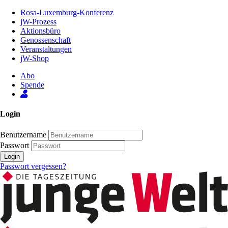
Zum
Rosa-Luxemburg-Konferenz
Inhalt
jW-Prozess
der
Aktionsbüro
Seite
Genossenschaft
Veranstaltungen
jW-Shop
Abo
Spende
Login
Benutzername
Passwort
Login
Passwort vergessen?