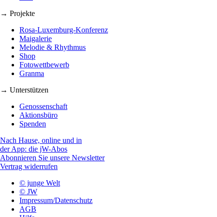
→ Projekte
Rosa-Luxemburg-Konferenz
Maigalerie
Melodie & Rhythmus
Shop
Fotowettbewerb
Granma
→ Unterstützen
Genossenschaft
Aktionsbüro
Spenden
Nach Hause, online und in
der App: die jW-Abos
Abonnieren Sie unsere Newsletter
Vertrag widerrufen
© junge Welt
© JW
Impressum/Datenschutz
AGB