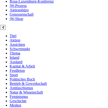
Rosa-Luxemburg-Konferenz
jW-Prozess
Aktionsbüro
Genossenschaft
jW-Shop
Titel
Aktion
Ansichten
Schwerpunkt
Thema
Inland
Ausland
Kapital & Arbeit
Feuilleton
Sport
Politisches Buch
Betrieb & Gewerkschaft
Antifaschismus
Natur & Wissenschaft
Feminismus
Geschichte
Medien