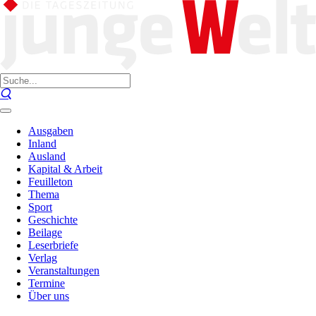
Ausgaben
Inland
Ausland
Kapital & Arbeit
Feuilleton
Thema
Sport
Geschichte
Beilage
Leserbriefe
Verlag
Veranstaltungen
Termine
Über uns