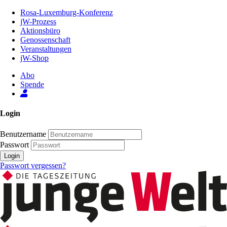
Zum
Rosa-Luxemburg-Konferenz
Inhalt
jW-Prozess
der
Aktionsbüro
Seite
Genossenschaft
Veranstaltungen
jW-Shop
Abo
Spende
Login
Benutzername
Passwort
Login
Passwort vergessen?