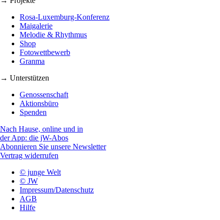
→ Projekte
Rosa-Luxemburg-Konferenz
Maigalerie
Melodie & Rhythmus
Shop
Fotowettbewerb
Granma
→ Unterstützen
Genossenschaft
Aktionsbüro
Spenden
Nach Hause, online und in
der App: die jW-Abos
Abonnieren Sie unsere Newsletter
Vertrag widerrufen
© junge Welt
© JW
Impressum/Datenschutz
AGB
Hilfe