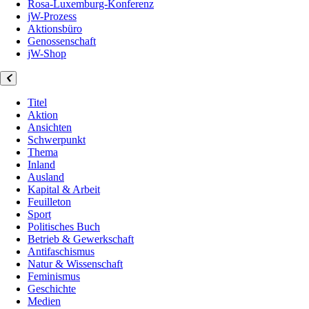
Rosa-Luxemburg-Konferenz
jW-Prozess
Aktionsbüro
Genossenschaft
jW-Shop
Titel
Aktion
Ansichten
Schwerpunkt
Thema
Inland
Ausland
Kapital & Arbeit
Feuilleton
Sport
Politisches Buch
Betrieb & Gewerkschaft
Antifaschismus
Natur & Wissenschaft
Feminismus
Geschichte
Medien