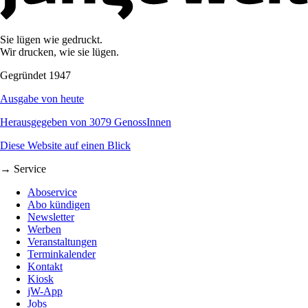
Sie lügen wie gedruckt.
Wir drucken, wie sie lügen.
Gegründet 1947
Ausgabe von heute
Herausgegeben von 3079 GenossInnen
Diese Website auf einen Blick
→ Service
Aboservice
Abo kündigen
Newsletter
Werben
Veranstaltungen
Terminkalender
Kontakt
Kiosk
jW-App
Jobs