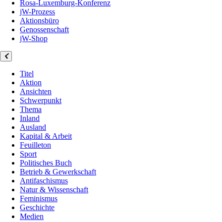
Rosa-Luxemburg-Konferenz
jW-Prozess
Aktionsbüro
Genossenschaft
jW-Shop
Titel
Aktion
Ansichten
Schwerpunkt
Thema
Inland
Ausland
Kapital & Arbeit
Feuilleton
Sport
Politisches Buch
Betrieb & Gewerkschaft
Antifaschismus
Natur & Wissenschaft
Feminismus
Geschichte
Medien