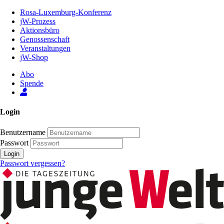
Zum
Rosa-Luxemburg-Konferenz
Inhalt
jW-Prozess
der
Aktionsbüro
Seite
Genossenschaft
Veranstaltungen
jW-Shop
Abo
Spende
Login
Benutzername
Passwort
Login
Passwort vergessen?