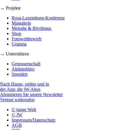
→ Projekte
Rosa-Luxemburg-Konferenz
Maigalerie
Melodie & Rhythmus
Shop
Fotowettbewerb
Granma
→ Unterstützen
Genossenschaft
Aktionsbüro
Spenden
Nach Hause, online und in
der App: die jW-Abos
Abonnieren Sie unsere Newsletter
Vertrag widerrufen
© junge Welt
© JW
Impressum/Datenschutz
AGB