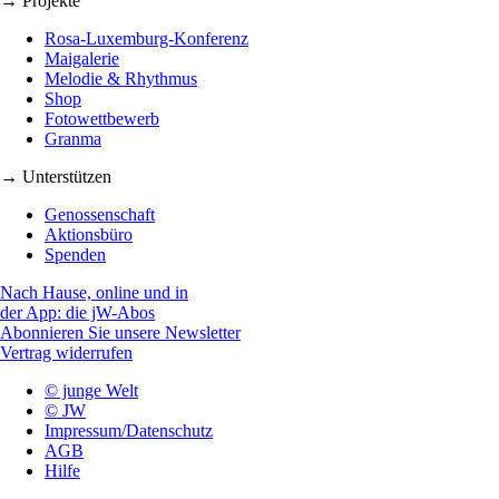
→ Projekte
Rosa-Luxemburg-Konferenz
Maigalerie
Melodie & Rhythmus
Shop
Fotowettbewerb
Granma
→ Unterstützen
Genossenschaft
Aktionsbüro
Spenden
Nach Hause, online und in
der App: die jW-Abos
Abonnieren Sie unsere Newsletter
Vertrag widerrufen
© junge Welt
© JW
Impressum/Datenschutz
AGB
Hilfe