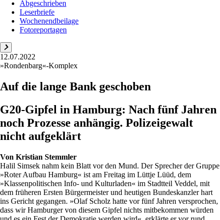
Abgeschrieben
Leserbriefe
Wochenendbeilage
Fotoreportagen
12.07.2022
»Rondenbarg«-Komplex
Auf die lange Bank geschoben
G20-Gipfel in Hamburg: Nach fünf Jahren
noch Prozesse anhängig. Polizeigewalt
nicht aufgeklärt
Von
Kristian Stemmler
Halil Simsek nahm kein Blatt vor den Mund. Der Sprecher der Gruppe
»Roter Aufbau Hamburg« ist am Freitag im Lüttje Lüüd, dem
»Klassenpolitischen Info- und Kulturladen« im Stadtteil Veddel, mit
dem früheren Ersten Bürgermeister und heutigen Bundeskanzler hart
ins Gericht gegangen. »Olaf Scholz hatte vor fünf Jahren versprochen,
dass wir Hamburger von diesem Gipfel nichts mitbekommen würden
und es ein Fest der Demokratie werden wird«, erklärte er vor rund