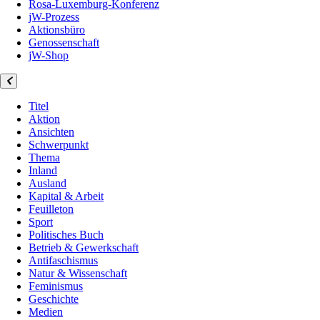
Rosa-Luxemburg-Konferenz
jW-Prozess
Aktionsbüro
Genossenschaft
jW-Shop
Titel
Aktion
Ansichten
Schwerpunkt
Thema
Inland
Ausland
Kapital & Arbeit
Feuilleton
Sport
Politisches Buch
Betrieb & Gewerkschaft
Antifaschismus
Natur & Wissenschaft
Feminismus
Geschichte
Medien