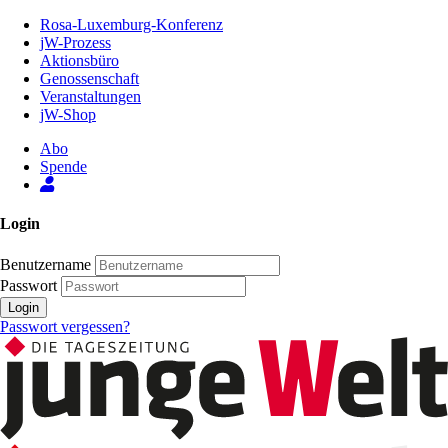
Zum
Rosa-Luxemburg-Konferenz
Inhalt
jW-Prozess
der
Aktionsbüro
Seite
Genossenschaft
Veranstaltungen
jW-Shop
Abo
Spende
Login
Benutzername
Passwort
Login
Passwort vergessen?