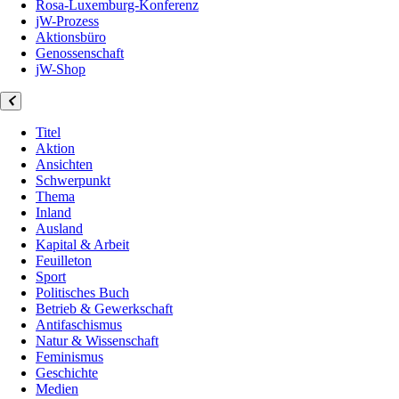
Rosa-Luxemburg-Konferenz
jW-Prozess
Aktionsbüro
Genossenschaft
jW-Shop
Titel
Aktion
Ansichten
Schwerpunkt
Thema
Inland
Ausland
Kapital & Arbeit
Feuilleton
Sport
Politisches Buch
Betrieb & Gewerkschaft
Antifaschismus
Natur & Wissenschaft
Feminismus
Geschichte
Medien