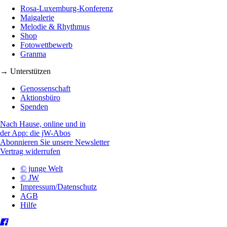
Rosa-Luxemburg-Konferenz
Maigalerie
Melodie & Rhythmus
Shop
Fotowettbewerb
Granma
→ Unterstützen
Genossenschaft
Aktionsbüro
Spenden
Nach Hause, online und in
der App: die jW-Abos
Abonnieren Sie unsere Newsletter
Vertrag widerrufen
© junge Welt
© JW
Impressum/Datenschutz
AGB
Hilfe