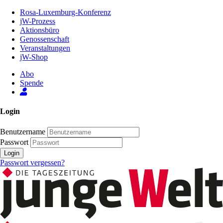
Zum
Rosa-Luxemburg-Konferenz
Inhalt
jW-Prozess
der
Aktionsbüro
Seite
Genossenschaft
Veranstaltungen
jW-Shop
Abo
Spende
Login
Benutzername
Passwort
Login
Passwort vergessen?