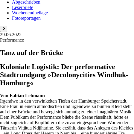
Abgeschrieben
Leserbriefe
Wochenendbeilage
Fotoreportagen
29.06.2022
Performance
Tanz auf der Brücke
Koloniale Logistik: Der performative
Stadtrundgang »Decolonycities Windhuk-
Hamburg«
Von
Fabian Lehmann
Irgendwo in den verwinkelten Tiefen der Hamburger Speicherstadt.
Eine Frau in einem altmodischen und irgendwie zu bunten Kleid steht
auf einer Brücke und bewegt sich anmutig zu einer imaginären Musik.
Dem Publikum der Performance bliebe die Szene rätselhaft, hörte es
nicht zugleich auf Kopfhörern die zuvor eingesprochene Worten der
Tänzerin Vitjitua Ndjiharine. Sie erzählt, dass das Anlegen des Kleides
– ein Long Dress der Herero in Namibia – eine hundertjährige Tra...