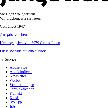
Sie lügen wie gedruckt.
Wir drucken, wie sie lügen.
Gegründet 1947
Ausgabe von heute
Herausgegeben von 3079 GenossInnen
Diese Website auf einen Blick
→ Service
Aboservice
Abo kündigen
Newsletter
Werben
Veranstaltungen
Terminkalender
Kontakt
Kiosk
jW-App
Jobs