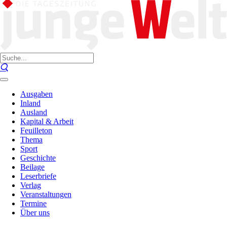
Ausgaben
Inland
Ausland
Kapital & Arbeit
Feuilleton
Thema
Sport
Geschichte
Beilage
Leserbriefe
Verlag
Veranstaltungen
Termine
Über uns