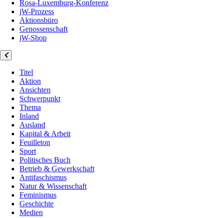
Rosa-Luxemburg-Konferenz
jW-Prozess
Aktionsbüro
Genossenschaft
jW-Shop
Titel
Aktion
Ansichten
Schwerpunkt
Thema
Inland
Ausland
Kapital & Arbeit
Feuilleton
Sport
Politisches Buch
Betrieb & Gewerkschaft
Antifaschismus
Natur & Wissenschaft
Feminismus
Geschichte
Medien