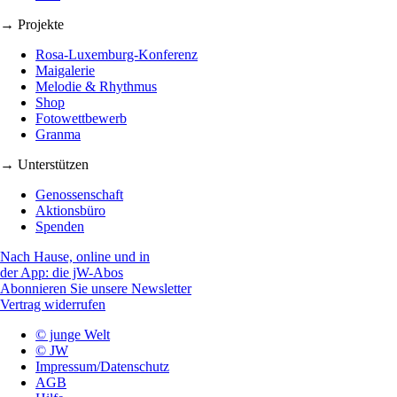
→ Projekte
Rosa-Luxemburg-Konferenz
Maigalerie
Melodie & Rhythmus
Shop
Fotowettbewerb
Granma
→ Unterstützen
Genossenschaft
Aktionsbüro
Spenden
Nach Hause, online und in
der App: die jW-Abos
Abonnieren Sie unsere Newsletter
Vertrag widerrufen
© junge Welt
© JW
Impressum/Datenschutz
AGB