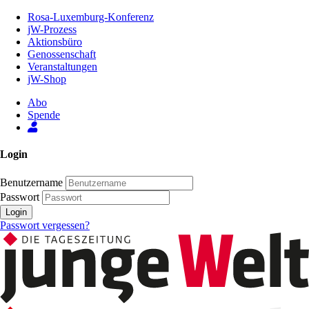
Zum
Rosa-Luxemburg-Konferenz
Inhalt
jW-Prozess
der
Aktionsbüro
Seite
Genossenschaft
Veranstaltungen
jW-Shop
Abo
Spende
Login
Benutzername
Passwort
Login
Passwort vergessen?