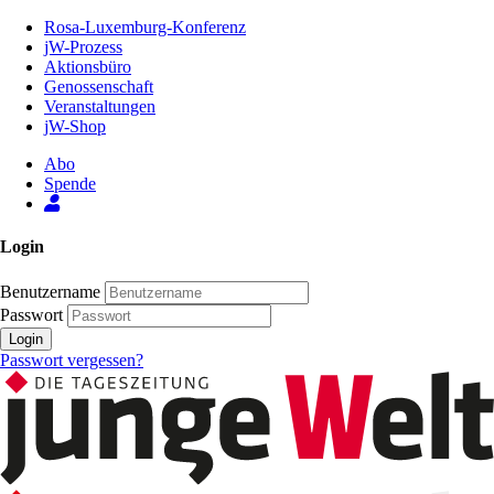
Zum
Rosa-Luxemburg-Konferenz
Inhalt
jW-Prozess
der
Aktionsbüro
Seite
Genossenschaft
Veranstaltungen
jW-Shop
Abo
Spende
Login
Benutzername
Passwort
Login
Passwort vergessen?