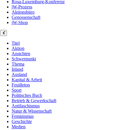
Rosa-Luxemburg-Konferenz
jW-Prozess
Aktionsbüro
Genossenschaft
jW-Shop
Titel
Aktion
Ansichten
Schwerpunkt
Thema
Inland
Ausland
Kapital & Arbeit
Feuilleton
Sport
Politisches Buch
Betrieb & Gewerkschaft
Antifaschismus
Natur & Wissenschaft
Feminismus
Geschichte
Medien