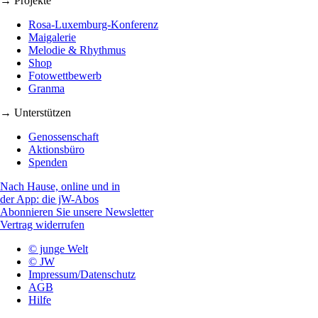
→ Projekte
Rosa-Luxemburg-Konferenz
Maigalerie
Melodie & Rhythmus
Shop
Fotowettbewerb
Granma
→ Unterstützen
Genossenschaft
Aktionsbüro
Spenden
Nach Hause, online und in
der App: die jW-Abos
Abonnieren Sie unsere Newsletter
Vertrag widerrufen
© junge Welt
© JW
Impressum/Datenschutz
AGB
Hilfe