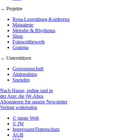
→ Projekte
Rosa-Luxemburg-Konferenz
Maigalerie
Melodie & Rhythmus
Shop
Fotowettbewerb
Granma
→ Unterstützen
Genossenschaft
Aktionsbüro
Spenden
Nach Hause, online und in
der App: die jW-Abos
Abonnieren Sie unsere Newsletter
Vertrag widerrufen
© junge Welt
© JW
Impressum/Datenschutz
AGB