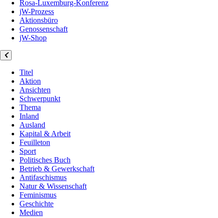
Rosa-Luxemburg-Konferenz
jW-Prozess
Aktionsbüro
Genossenschaft
jW-Shop
Titel
Aktion
Ansichten
Schwerpunkt
Thema
Inland
Ausland
Kapital & Arbeit
Feuilleton
Sport
Politisches Buch
Betrieb & Gewerkschaft
Antifaschismus
Natur & Wissenschaft
Feminismus
Geschichte
Medien