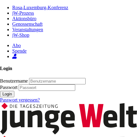
Zum
Rosa-Luxemburg-Konferenz
Inhalt
jW-Prozess
der
Aktionsbüro
Seite
Genossenschaft
Veranstaltungen
jW-Shop
Abo
Spende
Login
Benutzername
Passwort
Login
Passwort vergessen?