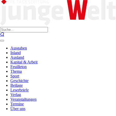
Ausgaben
Inland
Ausland
Kapital & Arbeit
Feuilleton
Thema
Sport
Geschichte
Beilage
Leserbriefe
Verlag
Veranstaltungen
Termine
Über uns