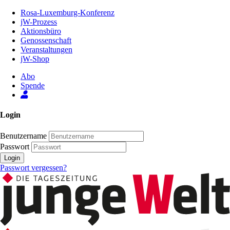
Zum
Rosa-Luxemburg-Konferenz
Inhalt
jW-Prozess
der
Aktionsbüro
Seite
Genossenschaft
Veranstaltungen
jW-Shop
Abo
Spende
Login
Benutzername
Passwort
Login
Passwort vergessen?