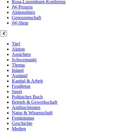
Rosa-Luxemburg-Konferenz
jW-Prozess
Aktionsbüro
Genossenschaft
jW-Shop
Titel
Aktion
Ansichten
Schwerpunkt
Thema
Inland
Ausland
Kapital & Arbeit
Feuilleton
Sport
Politisches Buch
Betrieb & Gewerkschaft
Antifaschismus
Natur & Wissenschaft
Feminismus
Geschichte
Medien