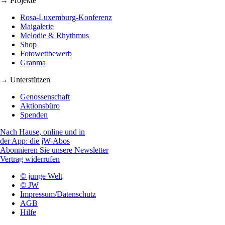
→ Projekte
Rosa-Luxemburg-Konferenz
Maigalerie
Melodie & Rhythmus
Shop
Fotowettbewerb
Granma
→ Unterstützen
Genossenschaft
Aktionsbüro
Spenden
Nach Hause, online und in
der App: die jW-Abos
Abonnieren Sie unsere Newsletter
Vertrag widerrufen
© junge Welt
© JW
Impressum/Datenschutz
AGB
Hilfe