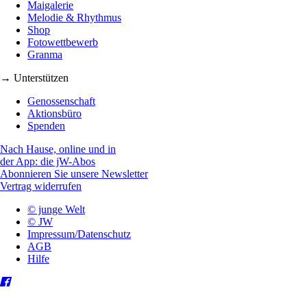
Maigalerie
Melodie & Rhythmus
Shop
Fotowettbewerb
Granma
→ Unterstützen
Genossenschaft
Aktionsbüro
Spenden
Nach Hause, online und in
der App: die jW-Abos
Abonnieren Sie unsere Newsletter
Vertrag widerrufen
© junge Welt
© JW
Impressum/Datenschutz
AGB
Hilfe