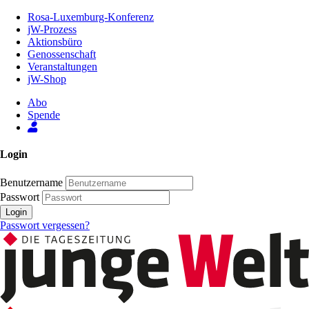
Zum
Rosa-Luxemburg-Konferenz
Inhalt
jW-Prozess
der
Aktionsbüro
Seite
Genossenschaft
Veranstaltungen
jW-Shop
Abo
Spende
Login
Benutzername
Passwort
Login
Passwort vergessen?