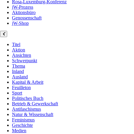
Rosa-Luxemburg-Konferenz
jW-Prozess
Aktionsbüro
Genossenschaft
jW-Shop
Titel
Aktion
Ansichten
Schwerpunkt
Thema
Inland
Ausland
Kapital & Arbeit
Feuilleton
Sport
Politisches Buch
Betrieb & Gewerkschaft
Antifaschismus
Natur & Wissenschaft
Feminismus
Geschichte
Medien